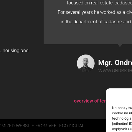
focused on real estate, cadastr
For several years he worked as a civi
in the department of cadastre and 
gs, housing and
Mgr. Ondr
WWW.ONDREJH
overview of terms
–
overvi
Na poskytov
cookie na uk
technológia
jedinečné I
MIZED WEBSITE FROM VERTECO.DIGITAL
ovplyvniť ur