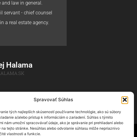
e and law in general.
l servant - chief counsel
in a real estate agency.
ej Halama
ALAMA.SK
Spravovať Súhlas
ew of categories
anie tých najlepších skúseností používame technológie, ako sú súbory
ladanie a/alebo prístup k informáciám o zariadení. Súhlas s týmito
mi nám umožní spracovávať údaje, ako je správanie pri prehliadaní alebo
D na tejto stránke. Nesúhlas alebo odvolanie súhlasu môže nepriaznivo
čité vlastnosti a funkcie.