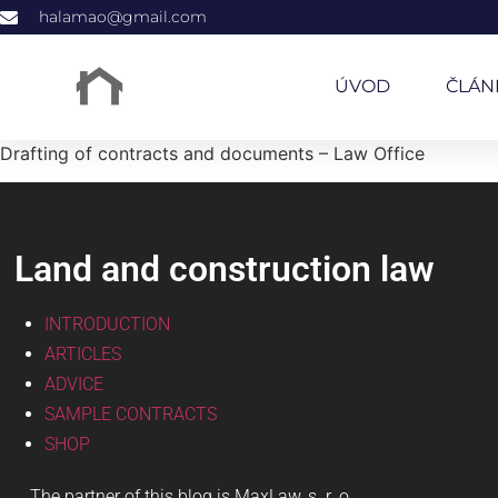
halamao@gmail.com
ÚVOD
ČLÁN
Drafting of contracts and documents – Law Office
Land and construction law
INTRODUCTION
ARTICLES
ADVICE
SAMPLE CONTRACTS
SHOP
The partner of this blog is MaxLaw, s. r. o.