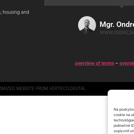
gs, housing and
Mgr. Ondr
WWW.ONDREJH
overview of terms
–
overvi
MIZED WEBSITE FROM VERTECO.DIGITAL
Na poskytov
cookie na uk
technológia
jedinečné I
ovplyvniť ur