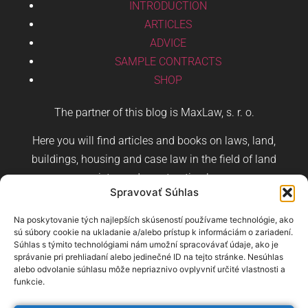
INTRODUCTION
ARTICLES
ADVICE
SAMPLE CONTRACTS
SHOP
The partner of this blog is MaxLaw, s. r. o.
Here you will find articles and books on laws, land,
buildings, housing and case law in the field of land
registry and construction law.
Spravovať Súhlas
Na poskytovanie tých najlepších skúseností používame technológie, ako
sú súbory cookie na ukladanie a/alebo prístup k informáciám o zariadení.
Súhlas s týmito technológiami nám umožní spracovávať údaje, ako je
správanie pri prehliadaní alebo jedinečné ID na tejto stránke. Nesúhlas
Slovak
Czech
German
alebo odvolanie súhlasu môže nepriaznivo ovplyvniť určité vlastnosti a
funkcie.
overview of terms
–
overview of categories