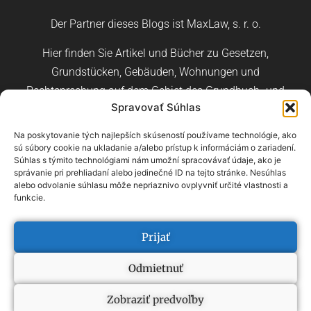
Der Partner dieses Blogs ist MaxLaw, s. r. o.
Hier finden Sie Artikel und Bücher zu Gesetzen,
Grundstücken, Gebäuden, Wohnungen und
Rechtsprechung auf dem Gebiet des Grundbuch- und
Spravovať Súhlas
Baurechts.
Na poskytovanie tých najlepších skúseností používame technológie, ako
sú súbory cookie na ukladanie a/alebo prístup k informáciám o zariadení.
Súhlas s týmito technológiami nám umožní spracovávať údaje, ako je
správanie pri prehliadaní alebo jedinečné ID na tejto stránke. Nesúhlas
alebo odvolanie súhlasu môže nepriaznivo ovplyvniť určité vlastnosti a
Slowakisch
Tschechisch
Englisch
funkcie.
Übersicht der Begriffe
–
Übersicht der Kategorien
Prijať
Odmietnuť
2022, ONDREJ HALAMA
Zobraziť predvoľby
INDIVIDUELLE WEBSITE VON VERTECO.DIGITAL