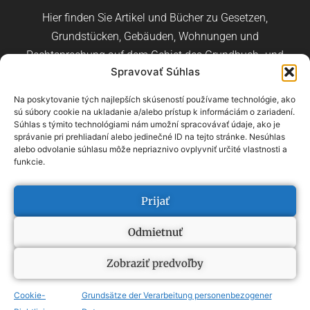
Hier finden Sie Artikel und Bücher zu Gesetzen,
Grundstücken, Gebäuden, Wohnungen und
Rechtsprechung auf dem Gebiet des Grundbuch- und
Spravovať Súhlas
Baurechts.
Na poskytovanie tých najlepších skúseností používame technológie, ako
sú súbory cookie na ukladanie a/alebo prístup k informáciám o zariadení.
Súhlas s týmito technológiami nám umožní spracovávať údaje, ako je
správanie pri prehliadaní alebo jedinečné ID na tejto stránke. Nesúhlas
alebo odvolanie súhlasu môže nepriaznivo ovplyvniť určité vlastnosti a
Slowakisch
Tschechisch
Englisch
funkcie.
Übersicht der Begriffe
–
Übersicht der Kategorien
Prijať
Odmietnuť
2022, ONDREJ HALAMA
Zobraziť predvoľby
INDIVIDUELLE WEBSITE VON VERTECO.DIGITAL
Cookie-
Grundsätze der Verarbeitung personenbezogener