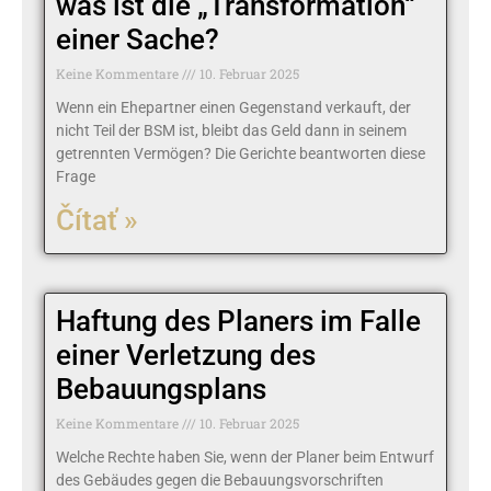
was ist die „Transformation“
einer Sache?
Keine Kommentare
10. Februar 2025
Wenn ein Ehepartner einen Gegenstand verkauft, der
nicht Teil der BSM ist, bleibt das Geld dann in seinem
getrennten Vermögen? Die Gerichte beantworten diese
Frage
Čítať »
Haftung des Planers im Falle
einer Verletzung des
Bebauungsplans
Keine Kommentare
10. Februar 2025
Welche Rechte haben Sie, wenn der Planer beim Entwurf
des Gebäudes gegen die Bebauungsvorschriften