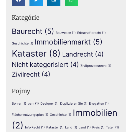
Kategórie
Baurecht
(5)
Bauwesen
(1)
Erbschaftsrecht
(1)
Immobilienmarkt
(5)
Geschichte
(1)
Kataster
(8)
Landrecht
(4)
Nicht kategorisiert
(4)
Zivilprozessrecht
(1)
Zivilrecht
(4)
Pojmy
Bohrer
(1)
bsm
(1)
Designer
(1)
Duplizieren Sie
(1)
Ehegatten
(1)
Immobilien
Flächennutzungsplan
(1)
Geschichte
(1)
(2)
Info Recht
(1)
Kataster
(1)
Land
(1)
Land
(1)
Preis
(1)
Taten
(1)