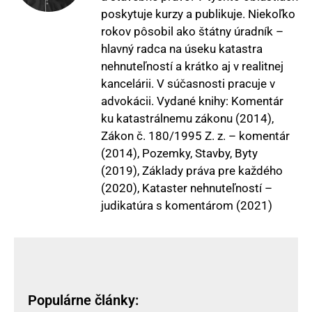
poskytuje kurzy a publikuje. Niekoľko
rokov pôsobil ako štátny úradník –
hlavný radca na úseku katastra
nehnuteľností a krátko aj v realitnej
kancelárii. V súčasnosti pracuje v
advokácii. Vydané knihy: Komentár
ku katastrálnemu zákonu (2014),
Zákon č. 180/1995 Z. z. – komentár
(2014), Pozemky, Stavby, Byty
(2019), Základy práva pre každého
(2020), Kataster nehnuteľností –
judikatúra s komentárom (2021)
Populárne články: