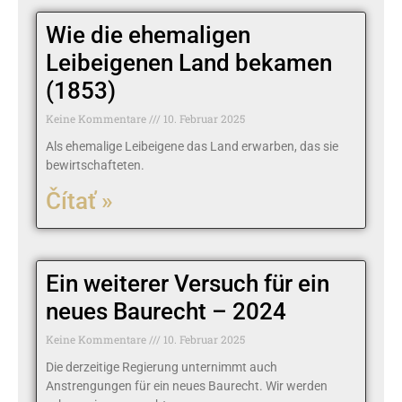
Wie die ehemaligen
Leibeigenen Land bekamen
(1853)
Keine Kommentare
10. Februar 2025
Als ehemalige Leibeigene das Land erwarben, das sie
bewirtschafteten.
Čítať »
Ein weiterer Versuch für ein
neues Baurecht – 2024
Keine Kommentare
10. Februar 2025
Die derzeitige Regierung unternimmt auch
Anstrengungen für ein neues Baurecht. Wir werden