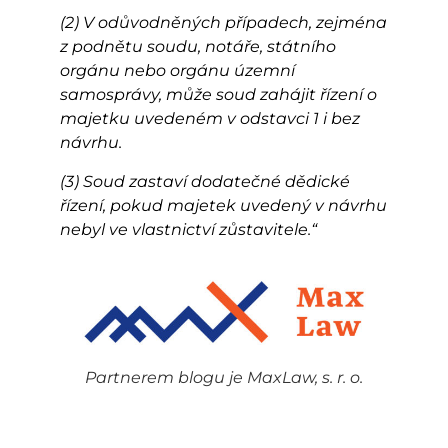
(2) V odůvodněných případech, zejména
z podnětu soudu, notáře, státního
orgánu nebo orgánu územní
samosprávy, může soud zahájit řízení o
majetku uvedeném v odstavci 1 i bez
návrhu.
(3) Soud zastaví dodatečné dědické
řízení, pokud majetek uvedený v návrhu
nebyl ve vlastnictví zůstavitele.“
Partnerem blogu je MaxLaw, s. r. o.