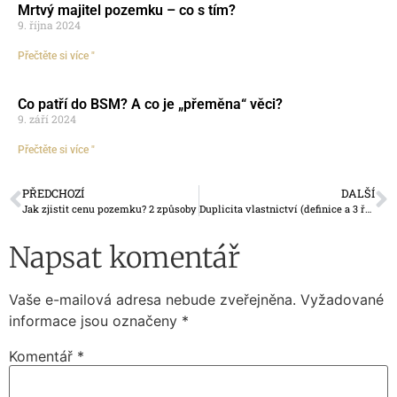
Mrtvý majitel pozemku – co s tím?
9. října 2024
Přečtěte si více "
Co patří do BSM? A co je „přeměna“ věci?
9. září 2024
Přečtěte si více "
PŘEDCHOZÍ
DALŠÍ
Jak zjistit cenu pozemku? 2 způsoby
Duplicita vlastnictví (definice a 3 řešení)
Napsat komentář
Vaše e-mailová adresa nebude zveřejněna.
Vyžadované
informace jsou označeny
*
Komentář
*