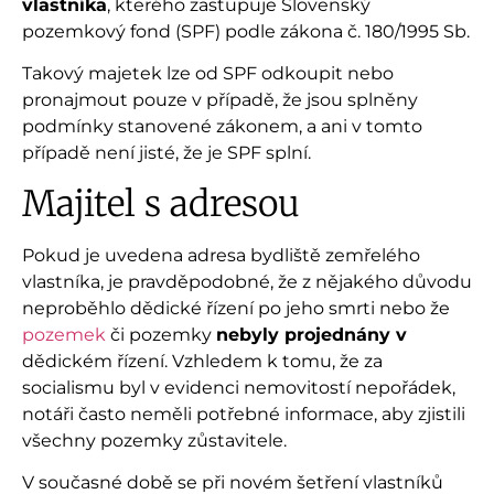
vlastníka
, kterého zastupuje Slovenský
pozemkový fond (SPF) podle zákona č. 180/1995 Sb.
Takový majetek lze od SPF odkoupit nebo
pronajmout pouze v případě, že jsou splněny
podmínky stanovené zákonem, a ani v tomto
případě není jisté, že je SPF splní.
Majitel s adresou
Pokud je uvedena adresa bydliště zemřelého
vlastníka, je pravděpodobné, že z nějakého důvodu
neproběhlo dědické řízení po jeho smrti nebo že
pozemek
či pozemky
nebyly projednány v
dědickém řízení. Vzhledem k tomu, že za
socialismu byl v evidenci nemovitostí nepořádek,
notáři často neměli potřebné informace, aby zjistili
všechny pozemky zůstavitele.
V současné době se při novém šetření vlastníků