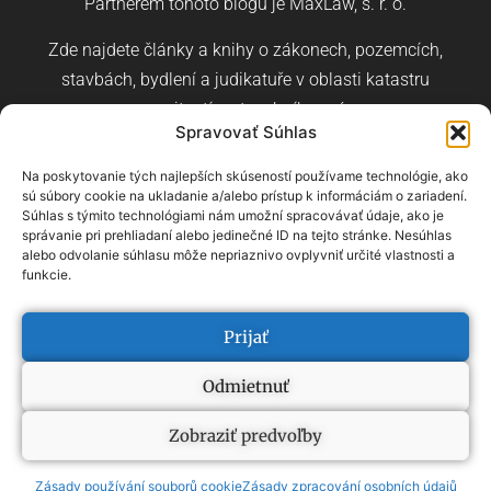
Partnerem tohoto blogu je MaxLaw, s. r. o.
Zde najdete články a knihy o zákonech, pozemcích,
stavbách, bydlení a judikatuře v oblasti katastru
nemovitostí a stavebního práva.
Spravovať Súhlas
Na poskytovanie tých najlepších skúseností používame technológie, ako
sú súbory cookie na ukladanie a/alebo prístup k informáciám o zariadení.
Súhlas s týmito technológiami nám umožní spracovávať údaje, ako je
správanie pri prehliadaní alebo jedinečné ID na tejto stránke. Nesúhlas
Slovenština
Angličtina
Němec
alebo odvolanie súhlasu môže nepriaznivo ovplyvniť určité vlastnosti a
funkcie.
přehled pojmů
–
přehled kategorií
Prijať
Odmietnuť
2022, ONDŘEJ HALAMA
WEBOVÉ STRÁNKY NA MÍRU OD VERTECO.DIGITAL
Zobraziť predvoľby
Zásady používání souborů cookie
Zásady zpracování osobních údajů