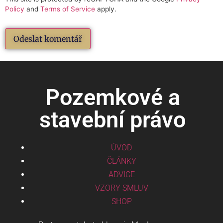
Policy
and
Terms of Service
apply.
Pozemkové a
stavební právo
ÚVOD
ČLÁNKY
ADVICE
VZORY SMLUV
SHOP