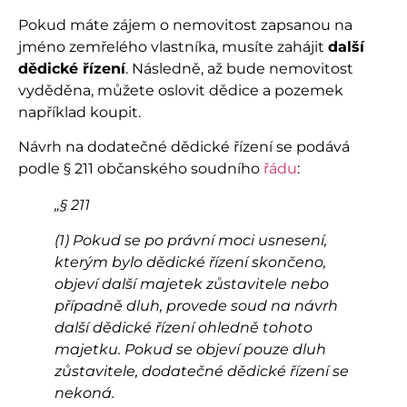
Pokud máte zájem o nemovitost zapsanou na
jméno zemřelého vlastníka, musíte zahájit
další
dědické řízení
. Následně, až bude nemovitost
vyděděna, můžete oslovit dědice a pozemek
například koupit.
Návrh na dodatečné dědické řízení se podává
podle § 211 občanského soudního
řádu
:
„§ 211
(1) Pokud se po právní moci usnesení,
kterým bylo dědické řízení skončeno,
objeví další majetek zůstavitele nebo
případně dluh, provede soud na návrh
další dědické řízení ohledně tohoto
majetku. Pokud se objeví pouze dluh
zůstavitele, dodatečné dědické řízení se
nekoná.