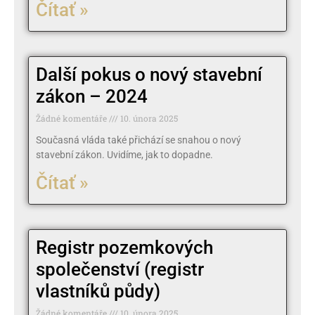
Čítať »
Další pokus o nový stavební
zákon – 2024
Žádné komentáře
10. února 2025
Současná vláda také přichází se snahou o nový
stavební zákon. Uvidíme, jak to dopadne.
Čítať »
Registr pozemkových
společenství (registr
vlastníků půdy)
Žádné komentáře
10. února 2025