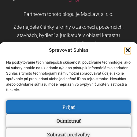
Partnerem tohoto blogu je MaxLaw, s. r. o.
Zde najdete články a knihy o zákonech, pozemcích,
stavbách, bydlení a judikatuře v oblasti katastru
nemovitostí a stavebního práva.
Spravovať Súhlas
Na poskytovanie tých najlepších skúseností používame technológie, ako
sú súbory cookie na ukladanie a/alebo prístup k informáciám o zariadení.
Súhlas s týmito technológiami nám umožní spracovávať údaje, ako je
správanie pri prehliadaní alebo jedinečné ID na tejto stránke. Nesúhlas
Slovenština
Angličtina
Němec
alebo odvolanie súhlasu môže nepriaznivo ovplyvniť určité vlastnosti a
funkcie.
přehled pojmů
–
přehled kategorií
Prijať
Odmietnuť
2022, ONDŘEJ HALAMA
WEBOVÉ STRÁNKY NA MÍRU OD VERTECO.DIGITAL
Zobraziť predvoľby