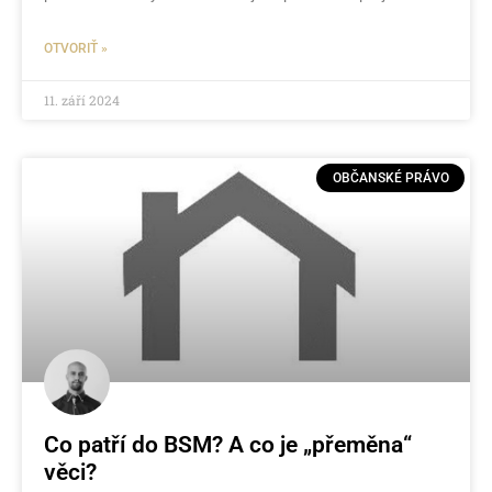
OTVORIŤ »
11. září 2024
OBČANSKÉ PRÁVO
Co patří do BSM? A co je „přeměna“
věci?