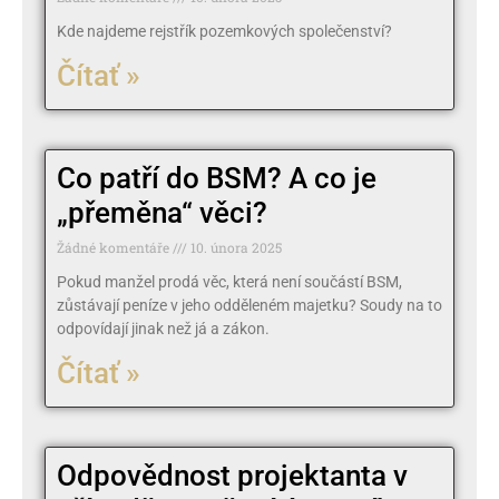
Kde najdeme rejstřík pozemkových společenství?
Čítať »
Co patří do BSM? A co je
„přeměna“ věci?
Žádné komentáře
10. února 2025
Pokud manžel prodá věc, která není součástí BSM,
zůstávají peníze v jeho odděleném majetku? Soudy na to
odpovídají jinak než já a zákon.
Čítať »
Odpovědnost projektanta v