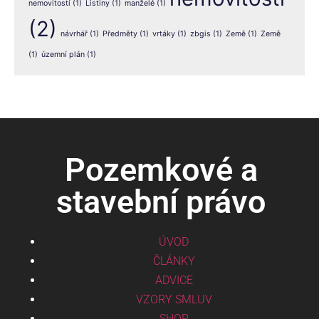
nemovitostí
(1)
Listiny
(1)
manželé
(1)
(2)
návrhář
(1)
Předměty
(1)
vrtáky
(1)
zbgis
(1)
Země
(1)
Země
(1)
územní plán
(1)
Pozemkové a
stavební právo
ÚVOD
ČLÁNKY
ADVICE
VZORY SMLUV
SHOP