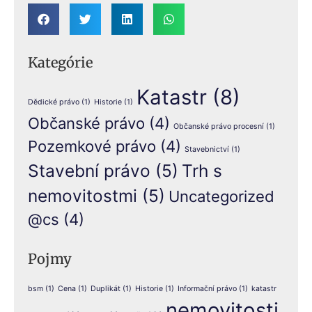
Kategórie
Katastr
(8)
Dědické právo
(1)
Historie
(1)
Občanské právo
(4)
Občanské právo procesní
(1)
Pozemkové právo
(4)
Stavebnictví
(1)
Stavební právo
(5)
Trh s
nemovitostmi
(5)
Uncategorized
@cs
(4)
Pojmy
bsm
(1)
Cena
(1)
Duplikát
(1)
Historie
(1)
Informační právo
(1)
katastr
nemovitosti