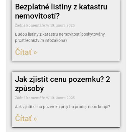
Bezplatné listiny z katastru
nemovitostí?
Žádné komentáře
10. února 2025
Budou listiny z katastru nemovitostí poskytovány
prostřednictvím infozákona?
Čítať »
Jak zjistit cenu pozemku? 2
způsoby
Žádné komentáře
10. února 2025
Jak zjistit cenu pozemku při jeho prodeji nebo koupi?
Čítať »