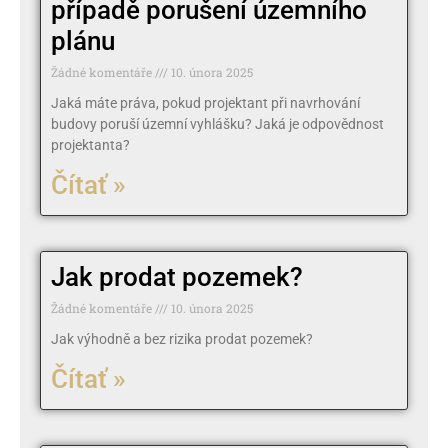
případě porušení územního
plánu
Žádné komentáře
10. února 2025
Jaká máte práva, pokud projektant při navrhování
budovy poruší územní vyhlášku? Jaká je odpovědnost
projektanta?
Čítať »
Jak prodat pozemek?
Žádné komentáře
10. února 2025
Jak výhodně a bez rizika prodat pozemek?
Čítať »