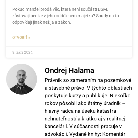
Pokud manžel prodá věc, která není součástí BSM,
zůstávají peníze v jeho odděleném majetku? Soudy na to
odpovídají jinak než já a zákon.
OTVORIŤ »
9. září 2024
Ondrej Halama
Právnik so zameraním na pozemkové
a stavebné právo. V týchto oblastiach
poskytuje kurzy a publikuje. Niekoľko
rokov pôsobil ako štátny úradník –
hlavný radca na úseku katastra
nehnuteľností a krátko aj v realitnej
kancelárii. V súčasnosti pracuje v
advokácii. Vydané knihy: Komentár