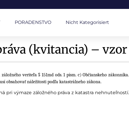
Y
PORADENSTVO
Nicht Kategorisiert
ráva (kvitancia) – vzor
áložného veriteľa § 151md ods. 1 písm. c) Občianskeho zákonníka.
usí obsahovať náležitosti podľa katastrálneho zákona.
jmä pri výmaze záložného práva z katastra nehnuteľností.