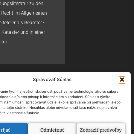
dungsliteratur zu den
 Recht im Allgemeinen
itete er als Beamter -
 Kataster und in einer
tur.
Spravovať Súhlas
ej Halama
ALAMA.SK
anie tých najlepších skúseností používame technológie, ako sú súbory
ladanie a/alebo prístup k informáciám o zariadení. Súhlas s týmito
mi nám umožní spracovávať údaje, ako je správanie pri prehliadaní alebo
D na tejto stránke. Nesúhlas alebo odvolanie súhlasu môže nepriaznivo
čité vlastnosti a funkcie.
icht der Kategorien
rijať
Odmietnuť
Zobraziť predvoľby