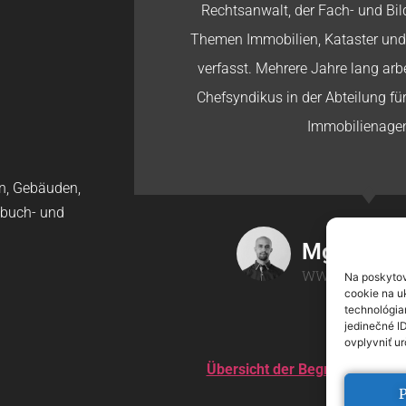
Rechtsanwalt, der Fach- und Bil
Themen Immobilien, Kataster und
verfasst. Mehrere Jahre lang arbe
Chefsyndikus in der Abteilung für
Immobilienagen
en, Gebäuden,
buch- und
Mgr. Ondr
WWW.ONDREJH
Na poskytov
cookie na uk
technológia
jedinečné I
ovplyvniť ur
Übersicht der Begriffe
–
Übers
P