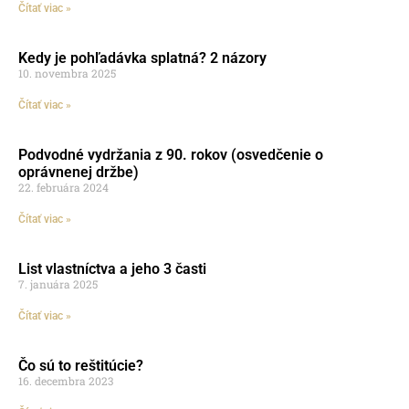
Čítať viac »
Kedy je pohľadávka splatná? 2 názory
10. novembra 2025
Čítať viac »
Podvodné vydržania z 90. rokov (osvedčenie o
oprávnenej držbe)
22. februára 2024
Čítať viac »
List vlastníctva a jeho 3 časti
7. januára 2025
Čítať viac »
Čo sú to reštitúcie?
16. decembra 2023