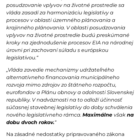
posudzovanie vplyvov na životné prostredie sa
vláda zasadí za harmonizáciu legislatívy a
procesov v oblasti územného plánovania a
krajinného plánovania. V oblasti posudzovania
vplyvov na životné prostredie budú preskúmané
kroky na zjednodušenie procesov EIA na národnej
úrovni pri zachovaní súladu s európskou
legislatívou.“
„Vláda zavedie mechanizmy udržateľného
alternatívneho financovania municipálneho
rozvoja mimo zdrojov zo štátneho rozpočtu,
eurofondov a Plánu obnovy a odolnosti Slovenskej
republiky. V nadväznosti na to odloží účinnosť
súčasnej stavebnej legislatívy do doby schválenia
nového legislatívneho rámca.
Maximálne
však
na
dobu dvoch rokov.
“
Na zásadné nedostatky pripravovaného zákona