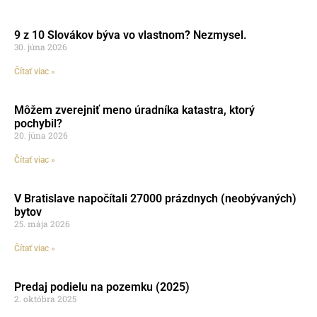
9 z 10 Slovákov býva vo vlastnom? Nezmysel.
30. júna 2026
Čítať viac »
Môžem zverejniť meno úradníka katastra, ktorý
pochybil?
20. júna 2026
Čítať viac »
V Bratislave napočítali 27000 prázdnych (neobývaných)
bytov
25. mája 2026
Čítať viac »
Predaj podielu na pozemku (2025)
2. októbra 2025