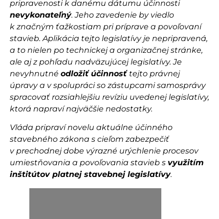
pripravenosti k danému dátumu účinnosti
nevykonateľný
. Jeho zavedenie by viedlo
k značným ťažkostiam pri príprave a povoľovaní
stavieb. Aplikácia tejto legislatívy je nepripravená,
a to nielen po technickej a organizačnej stránke,
ale aj z pohľadu nadväzujúcej legislatívy. Je
nevyhnutné
odložiť účinnosť
tejto právnej
úpravy a v spolupráci so zástupcami samosprávy
spracovať rozsiahlejšiu revíziu uvedenej legislatívy,
ktorá napraví najväčšie nedostatky.
Vláda pripraví novelu aktuálne účinného
stavebného zákona s cieľom zabezpečiť
v prechodnej dobe výrazné urýchlenie procesov
umiestňovania a povoľovania stavieb s
využitím
inštitútov platnej stavebnej legislatívy
.