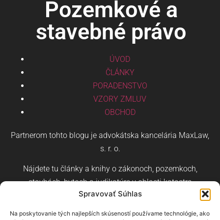
Pozemkové a
stavebné právo
ÚVOD
ČLÁNKY
PORADENSTVO
VZORY ZMLUV
OBCHOD
Partnerom tohto blogu je advokátska kancelária MaxLaw,
s. r. o.
Nájdete tu články a knihy o zákonoch, pozemkoch,
stavbách, bytoch a judikatúre v oblasti katastra
Spravovať Súhlas
nehnuteľností a stavebného práva.
Na poskytovanie tých najlepších skúseností používame technológie, ako