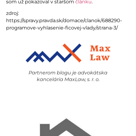
som už pokazoval v staršom
článku
.
zdroj:
https://spravy.pravda.sk/domace/clanok/688290-
programove-vyhlasenie-ficovej-vlady/strana-3/
Partnerom blogu je advokátska
kancelária MaxLaw, s. r. o.