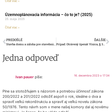
Čítať viac »
Územnoplánovacia informácia – čo to je? (2025)
25. mája 2025
Čítať viac »
PREDOŠLÉ
ĎALŠIE
Stavba domu a záloha pre stavebnú firmu – buďte opatrní!
Prípad: Otrávený špenát Vinica, § 363 a alibizmus úradov
Jedna odpoveď
16. decembra 2023 o 17:34
Ivan pauer
píše:
Plne sa stotožňujem s názorom a potrebou účinnosť zákona
200/2022 a 201/2022 odložiť aspoň o rok, ideálne o dva a
spraviť veľkú rekonštrukciu a spraviť aj veľkú novelu zákona
50/1976. Tento návrh som v mene našej komory dal aj novému