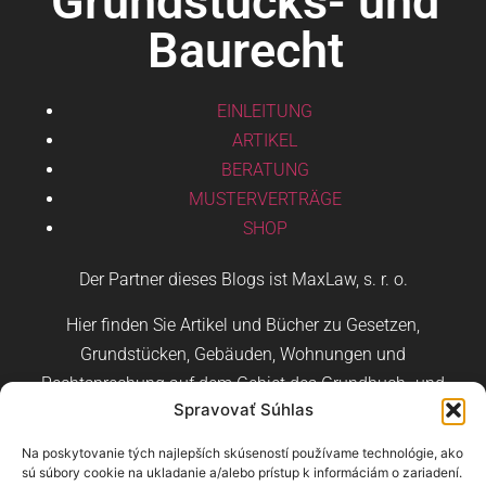
Grundstücks- und
Baurecht
EINLEITUNG
ARTIKEL
BERATUNG
MUSTERVERTRÄGE
SHOP
Der Partner dieses Blogs ist MaxLaw, s. r. o.
Hier finden Sie Artikel und Bücher zu Gesetzen,
Grundstücken, Gebäuden, Wohnungen und
Rechtsprechung auf dem Gebiet des Grundbuch- und
Spravovať Súhlas
Baurechts.
Na poskytovanie tých najlepších skúseností používame technológie, ako
sú súbory cookie na ukladanie a/alebo prístup k informáciám o zariadení.