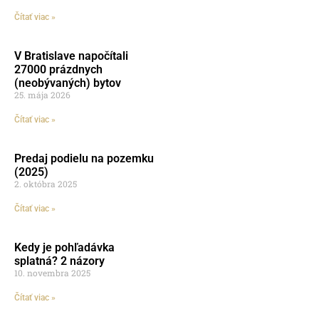
Čítať viac »
V Bratislave napočítali
27000 prázdnych
(neobývaných) bytov
25. mája 2026
Čítať viac »
Predaj podielu na pozemku
(2025)
2. októbra 2025
Čítať viac »
Kedy je pohľadávka
splatná? 2 názory
10. novembra 2025
Čítať viac »