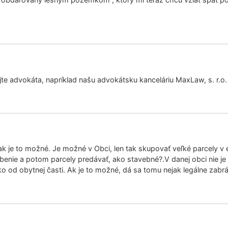
jte advokáta, napríklad našu advokátsku kanceláriu MaxLaw, s. r.o.
k je to možné. Je možné v Obci, len tak skupovať veľké parcely v e
obenie a potom parcely predávať, ako stavebné?.V danej obci nie 
ko od obytnej časti. Ak je to možné, dá sa tomu nejak legálne zabr