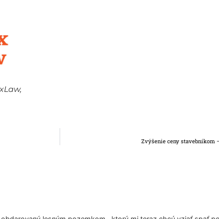
xLaw,
Zvýšenie ceny stavebníkom – 
om obdarovaný lesným pozemkom , ktorý mi teraz chcú vziať spať