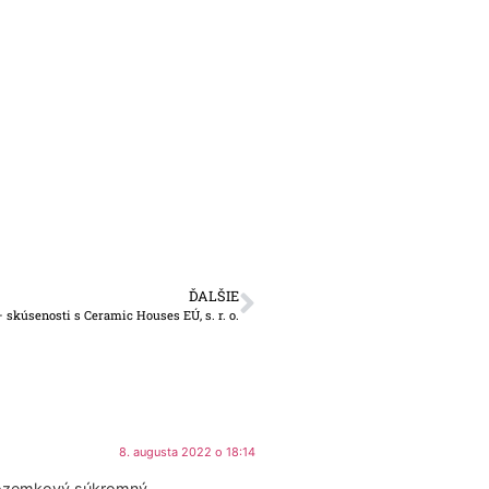
ĎALŠIE
skúsenosti s Ceramic Houses EÚ, s. r. o.
8. augusta 2022 o 18:14
 pozemkový súkromný