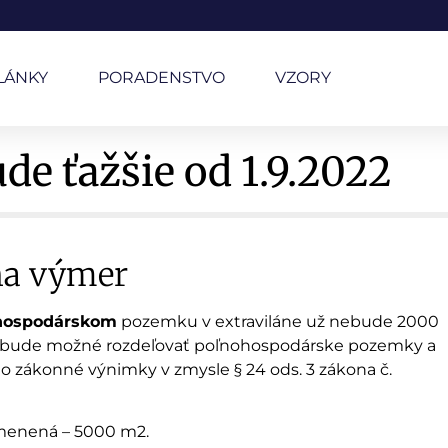
LÁNKY
PORADENSTVO
VZORY
e ťažšie od 1.9.2022
na výmer
hospodárskom
pozemku v extraviláne už nebude 2000
nebude možné rozdeľovať poľnohospodárske pozemky a
 o zákonné výnimky v zmysle § 24 ods. 3 zákona č.
menená – 5000 m2.