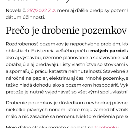
Novela č.
257/2022 Z .z.
mení aj ďalšie predpisy pozemk
dátum účinnosti.
Prečo je drobenie pozemkov
Rozdrobenosť pozemkov je nepochybne problém, kto
oblastiach. Existencia veľkého počtu
malých parciel 
ako aj výstavbu, územné plánovanie a spravovanie ka
obrábajú a aj predávajú. Listy vlastníctva so stovkam
a spomaľujú prácu katastra nehnuteľností. Stavebné
náročné na papier, elektrinu aj čas. Mnohé pozemky,
ťažko hľadá dohodu ako s pozemkom hospodáriť. V
pretože je nutné vyjednávať so všetkými spoluvlast
Drobenie pozemkov je dôsledkom nevhodnej právnej
niekoľko právnych noriem, ktoré majú zamedziť vzniku 
málo a nič zásadné sa nemení. Niektoré riešenia pre
Moje ďalšie články môžete sledovať na
facebooku
.