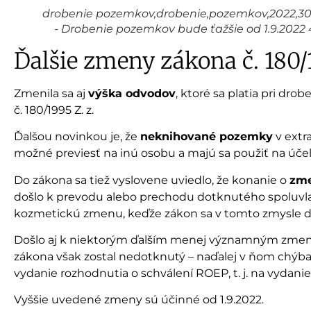
drobenie pozemkov,drobenie,pozemkov,2022,3
- Drobenie pozemkov bude ťažšie od 1.9.2022 
Ďalšie zmeny zákona č. 180/1
Zmenila sa aj
výška odvodov
, ktoré sa platia pri dr
č. 180/1995 Z. z.
Ďalšou novinkou je, že
neknihované pozemky
v extra
možné previesť na inú osobu a majú sa použiť na úč
Do zákona sa tiež vyslovene uviedlo, že konanie o
zme
došlo k prevodu alebo prechodu dotknutého spoluvlas
kozmetickú zmenu, keďže zákon sa v tomto zmysle dal
Došlo aj k niektorým ďalším menej významným zmenám 
zákona však zostal nedotknutý – naďalej v ňom chýba
vydanie rozhodnutia o schválení ROEP, t. j. na vydan
Vyššie uvedené zmeny sú účinné od 1.9.2022.