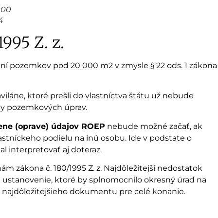
000
4
995 Z. z.
obení pozemkov pod 20 000 m2 v zmysle § 22 ods. 1 zákona
viláne, ktoré prešli do vlastníctva štátu už nebude
ely pozemkových úprav.
ne (oprave) údajov ROEP
nebude možné začať, ak
tníckeho podielu na inú osobu. Ide v podstate o
 interpretovať aj doteraz.
zákona č. 180/1995 Z. z. Najdôležitejší nedostatok
 ustanovenie, ktoré by splnomocnilo okresný úrad na
ie najdôležitejšieho dokumentu pre celé konanie.