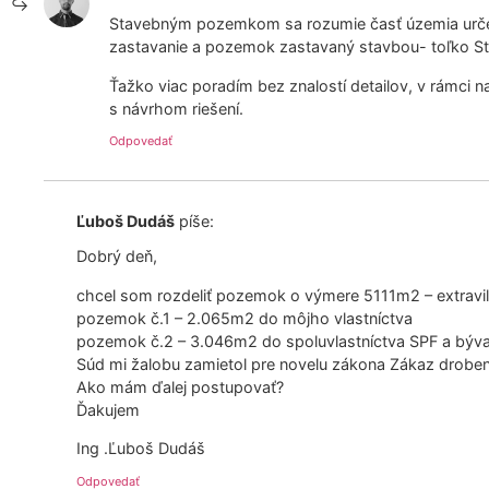
Stavebným pozemkom sa rozumie časť územia urč
zastavanie a pozemok zastavaný stavbou- toľko S
Ťažko viac poradím bez znalostí detailov, v rámci n
s návrhom riešení.
Odpovedať
Ľuboš Dudáš
píše:
Dobrý deň,
chcel som rozdeliť pozemok o výmere 5111m2 – extravil
pozemok č.1 – 2.065m2 do môjho vlastníctva
pozemok č.2 – 3.046m2 do spoluvlastníctva SPF a býva
Súd mi žalobu zamietol pre novelu zákona Zákaz droben
Ako mám ďalej postupovať?
Ďakujem
Ing .Ľuboš Dudáš
Odpovedať