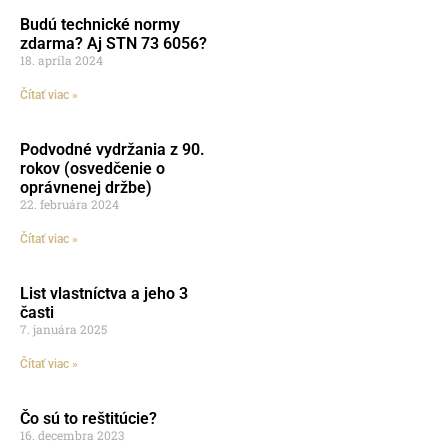
Budú technické normy
zdarma? Aj STN 73 6056?
18. apríla 2024
Čítať viac »
Podvodné vydržania z 90.
rokov (osvedčenie o
oprávnenej držbe)
22. februára 2024
Čítať viac »
List vlastníctva a jeho 3
časti
7. januára 2025
Čítať viac »
Čo sú to reštitúcie?
16. decembra 2023