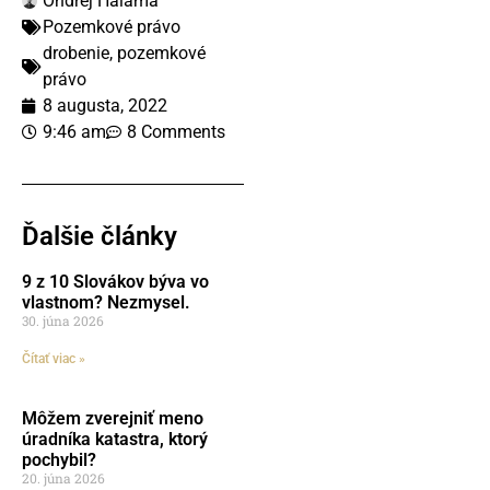
Ondrej Halama
Pozemkové právo
drobenie
,
pozemkové
právo
8 augusta, 2022
9:46 am
8 Comments
Ďalšie články
9 z 10 Slovákov býva vo
vlastnom? Nezmysel.
30. júna 2026
Čítať viac »
Môžem zverejniť meno
úradníka katastra, ktorý
pochybil?
20. júna 2026