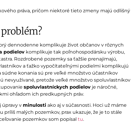
ového práva, pričom niektoré tieto zmeny majú odlišný
 problém?
rý dennodenne komplikuje život občanov v rôznych
a podielov
komplikuje tak poľnohospodársku výrobu,
tastra. Rozdrobené pozemky sa ťažšie prenajímajú,
i vlastníkov a ťažko vypočítateľnými podielmi komplikujú
 a súdne konania sú pre veľké množstvo účastníkov
 sú nevyužívané, pretože veľké množstvo spoluvlastníkov
ykupovanie
spoluvlastníckych podielov
je náročné,
níkmi ohľadom ich predkupných práv.
 úpravy v
minulosti
ako aj v súčasnosti. Hoci už máme
príliš malých pozemkov, prax ukazuje, že je to stále
 sceľovanie pozemkov som popísal
tu
.