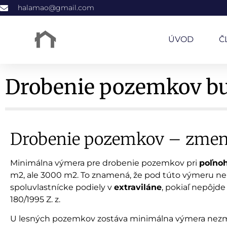
halamao@gmail.com
ÚVOD
Č
Drobenie pozemkov bud
Drobenie pozemkov – zme
Minimálna výmera pre drobenie pozemkov pri
poľno
m2, ale 3000 m2. To znamená, že pod túto výmeru 
spoluvlastnícke podiely v
extraviláne
, pokiaľ nepôjde
180/1995 Z. z.
U lesných pozemkov zostáva minimálna výmera nez