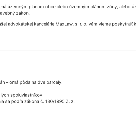
ená územným plánom obce alebo územným plánom zóny, alebo ú
tavebný zákon.
ašej advokátskej kancelárie MaxLaw, s. r. o. vám vieme poskytnúť k
án – orná pôda na dve parcely.
lých spoluvlastníkov
ia sa podľa zákona č. 180/1995 Z. z.