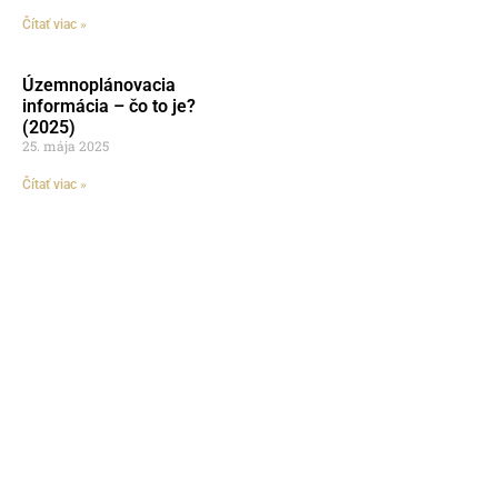
Čítať viac »
Územnoplánovacia
informácia – čo to je?
(2025)
25. mája 2025
Čítať viac »