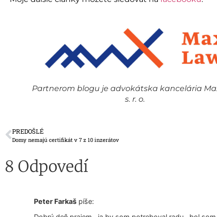
Partnerom blogu je advokátska kancelária Ma
s. r. o.
PREDOŠLÉ
Domy nemajú certifikát v 7 z 10 inzerátov
8 Odpovedí
Peter Farkaš
píše:
Dobrý deň prajem , ja by som potreboval radu , bol s