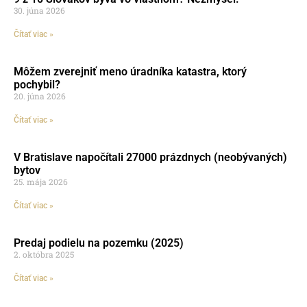
30. júna 2026
Čítať viac »
Môžem zverejniť meno úradníka katastra, ktorý
pochybil?
20. júna 2026
Čítať viac »
V Bratislave napočítali 27000 prázdnych (neobývaných)
bytov
25. mája 2026
Čítať viac »
Predaj podielu na pozemku (2025)
2. októbra 2025
Čítať viac »