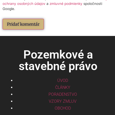
ochrany osobných údajov
a
zmluvné podmienky
spoločnosti
Google.
Pozemkové a
stavebné právo
ÚVOD
ČLÁNKY
PORADENSTVO
VZORY ZMLUV
OBCHOD