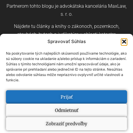
Partnerom tohto blogu je advokátska kancelária MaxLaw,
s. r. o.
Nájdete tu články a knihy o zákonoch, pozemkoch,
stavbách, bytoch a judikatúre v oblasti katastra
Spravovať Súhlas
nehnuteľností a stavebného práva.
Na poskytovanie tých najlepších skúseností používame technológie, ako
sú súbory cookie na ukladanie a/alebo prístup k informáciám o zariadení.
Súhlas s týmito technológiami nám umožní spracovávať údaje, ako je
správanie pri prehliadaní alebo jedinečné ID na tejto stránke. Nesúhlas
alebo odvolanie súhlasu môže nepriaznivo ovplyvniť určité vlastnosti a
Čeština
Angličtina
Nemčina
funkcie.
prehľad pojmov
–
prehľad kategórií
Prijať
Odmietnuť
2022, ONDREJ HALAMA
Zobraziť predvoľby
WEBOVÉ STRÁNKY NA MIERU OD VERTECO.DIGITAL