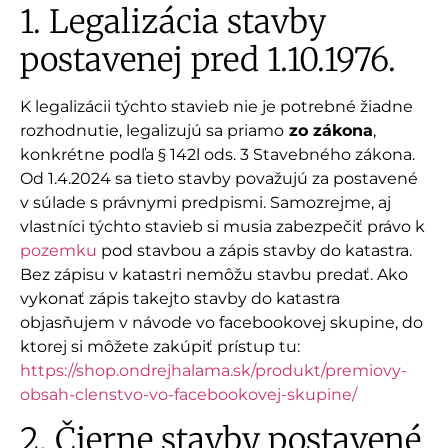
1. Legalizácia stavby
postavenej pred 1.10.1976.
K legalizácii týchto stavieb nie je potrebné žiadne
rozhodnutie, legalizujú sa priamo
zo zákona
,
konkrétne podľa § 142l ods. 3 Stavebného zákona.
Od 1.4.2024 sa tieto stavby považujú za postavené
v súlade s právnymi predpismi. Samozrejme, aj
vlastníci týchto stavieb si musia zabezpečiť právo k
pozemku
pod stavbou a zápis stavby do katastra.
Bez zápisu v katastri nemôžu stavbu predať. Ako
vykonať zápis takejto stavby do katastra
objasňujem v návode vo facebookovej skupine, do
ktorej si môžete zakúpiť prístup tu:
https://shop.ondrejhalama.sk/produkt/premiovy-
obsah-clenstvo-vo-facebookovej-skupine/
2. Čierne stavby postavené