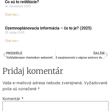
Čo sú to reštitúcie?
16. decembra 2023
Čítať viac »
Územnoplánovacia informácia – čo to je? (2025)
25. mája 2025
Čítať viac »
PREDOŠLÉ
ĎALŠIE
Vyhľadávanie vlastníkov nehnuteľností v katastri – videonávod (2024)
5 zaujímavostí o zápise zmluvy do katastra
Pridaj komentár
Vaša e-mailová adresa nebude zverejnená.
Vyžadované
polia sú označené
*
Komentár
*