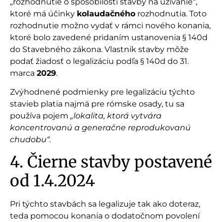
„rozhodnutie o spôsobilosti stavby na užívanie“,
ktoré má účinky
kolaudačného
rozhodnutia. Toto
rozhodnutie možno vydať v rámci nového konania,
ktoré bolo zavedené pridaním ustanovenia § 140d
do Stavebného zákona. Vlastník stavby môže
podať žiadosť o legalizáciu podľa § 140d do 31.
marca
2029
.
Zvýhodnené podmienky pre legalizáciu týchto
stavieb platia najmä pre rómske osady, tu sa
používa pojem
„lokalita, ktorá vytvára
koncentrovanú a generačne reprodukovanú
chudobu“.
4. Čierne stavby postavené
od 1.4.2024
Pri týchto stavbách sa legalizuje tak ako doteraz,
teda pomocou konania o dodatočnom povolení