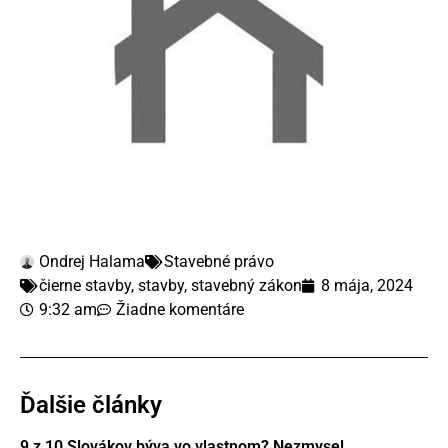
Ondrej Halama
Stavebné právo
čierne stavby
,
stavby
,
stavebný zákon
8 mája, 2024
9:32 am
Žiadne komentáre
Ďalšie články
9 z 10 Slovákov býva vo vlastnom? Nezmysel.