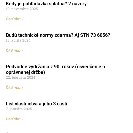
Kedy je pohľadávka splatná? 2 názory
10. novembra 2025
Čítať viac »
Budú technické normy zdarma? Aj STN 73 6056?
18. apríla 2024
Čítať viac »
Podvodné vydržania z 90. rokov (osvedčenie o
oprávnenej držbe)
22. februára 2024
Čítať viac »
List vlastníctva a jeho 3 časti
7. januára 2025
Čítať viac »