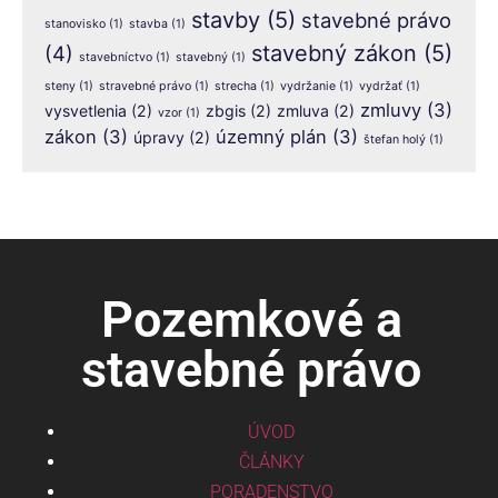
stavby
(5)
stavebné právo
stanovisko
(1)
stavba
(1)
stavebný zákon
(5)
(4)
stavebníctvo
(1)
stavebný
(1)
steny
(1)
stravebné právo
(1)
strecha
(1)
vydržanie
(1)
vydržať
(1)
zmluvy
(3)
vysvetlenia
(2)
zbgis
(2)
zmluva
(2)
vzor
(1)
zákon
(3)
územný plán
(3)
úpravy
(2)
štefan holý
(1)
Pozemkové a
stavebné právo
ÚVOD
ČLÁNKY
PORADENSTVO