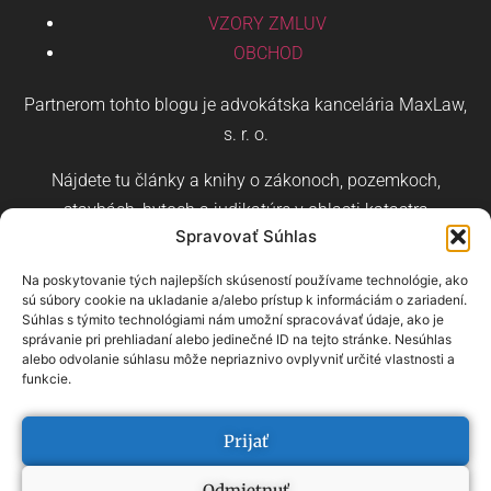
VZORY ZMLUV
OBCHOD
Partnerom tohto blogu je advokátska kancelária MaxLaw,
s. r. o.
Nájdete tu články a knihy o zákonoch, pozemkoch,
stavbách, bytoch a judikatúre v oblasti katastra
Spravovať Súhlas
nehnuteľností a stavebného práva.
Na poskytovanie tých najlepších skúseností používame technológie, ako
sú súbory cookie na ukladanie a/alebo prístup k informáciám o zariadení.
Súhlas s týmito technológiami nám umožní spracovávať údaje, ako je
správanie pri prehliadaní alebo jedinečné ID na tejto stránke. Nesúhlas
alebo odvolanie súhlasu môže nepriaznivo ovplyvniť určité vlastnosti a
Čeština
Angličtina
Nemčina
funkcie.
prehľad pojmov
–
prehľad kategórií
Prijať
Odmietnuť