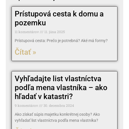
Prístupová cesta k domu a
pozemku
11 komentárov
11. júna 2025
Prístupová cesta: Prečo je potrebná? Aké má formy?
Čítať »
Vyhľadajte list vlastníctva
podľa mena vlastníka – ako
hľadať v katastri?
9 komentárov
30. decembra 2024
Ako získať súpis majetku konkrétnej osoby? Ako
vyhľadať list vlastníctva podľa mena vlastníka?