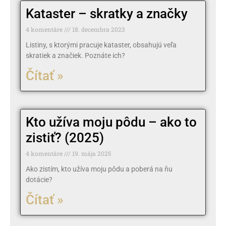
Kataster – skratky a značky
4 komentáre
18. decembra 2023
Listiny, s ktorými pracuje kataster, obsahujú veľa
skratiek a značiek. Poznáte ich?
Čítať »
Kto užíva moju pôdu – ako to
zistiť? (2025)
4 komentáre
19. mája 2025
Ako zistím, kto užíva moju pôdu a poberá na ňu
dotácie?
Čítať »