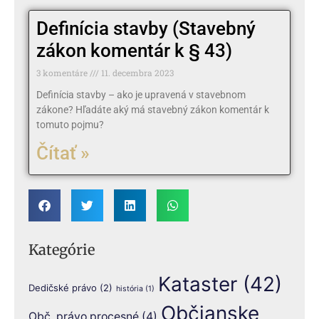
Definícia stavby (Stavebný
zákon komentár k § 43)
3 komentáre
11. decembra 2023
Definícia stavby – ako je upravená v stavebnom
zákone? Hľadáte aký má stavebný zákon komentár k
tomuto pojmu?
Čítať »
Kategórie
Kataster
(42)
Dedičské právo
(2)
história
(1)
Občianske
Obč. právo procesné
(4)