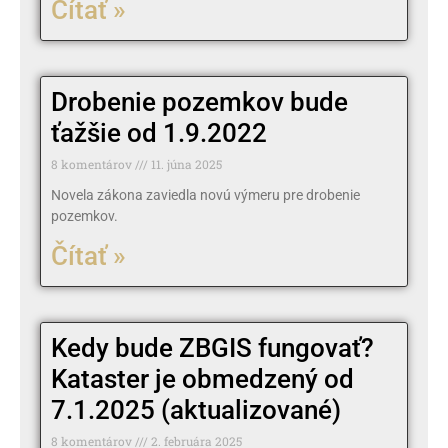
Čítať »
Drobenie pozemkov bude
ťažšie od 1.9.2022
8 komentárov
11. júna 2025
Novela zákona zaviedla novú výmeru pre drobenie
pozemkov.
Čítať »
Kedy bude ZBGIS fungovať?
Kataster je obmedzený od
7.1.2025 (aktualizované)
8 komentárov
2. februára 2025