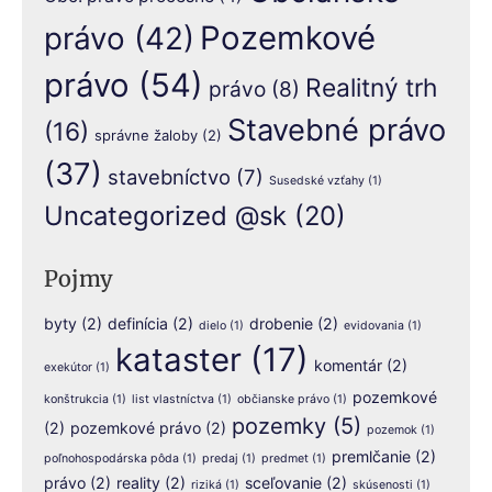
Pozemkové
právo
(42)
právo
(54)
Realitný trh
právo
(8)
Stavebné právo
(16)
správne žaloby
(2)
(37)
stavebníctvo
(7)
Susedské vzťahy
(1)
Uncategorized @sk
(20)
Pojmy
byty
(2)
definícia
(2)
drobenie
(2)
dielo
(1)
evidovania
(1)
kataster
(17)
komentár
(2)
exekútor
(1)
pozemkové
konštrukcia
(1)
list vlastníctva
(1)
občianske právo
(1)
pozemky
(5)
(2)
pozemkové právo
(2)
pozemok
(1)
premlčanie
(2)
poľnohospodárska pôda
(1)
predaj
(1)
predmet
(1)
právo
(2)
reality
(2)
sceľovanie
(2)
riziká
(1)
skúsenosti
(1)