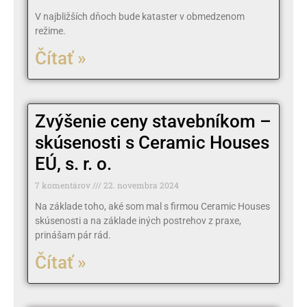
V najbližších dňoch bude kataster v obmedzenom
režime.
Čítať »
Zvýšenie ceny stavebníkom –
skúsenosti s Ceramic Houses
EÚ, s. r. o.
7 komentárov
22. novembra 2024
Na základe toho, aké som mal s firmou Ceramic Houses
skúsenosti a na základe iných postrehov z praxe,
prinášam pár rád.
Čítať »