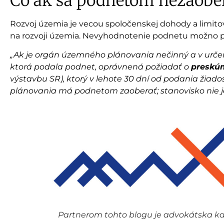
Čo ak sa podnetom nezaobe
Rozvoj územia je vecou spoločenskej dohody a limitov 
na rozvoji územia. Nevyhodnotenie podnetu možno 
„Ak je orgán územného plánovania nečinný a v určen
ktorá podala podnet, oprávnená požiadať o
preskú
výstavbu SR), ktorý v lehote 30 dní od podania žiad
plánovania má podnetom zaoberať; stanovisko nie j
Partnerom tohto blogu je advokátska kanc