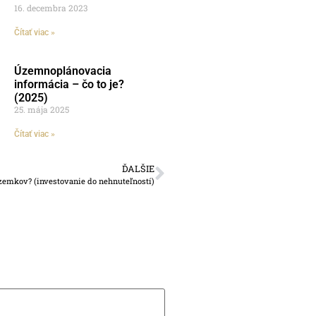
16. decembra 2023
Čítať viac »
Územnoplánovacia
informácia – čo to je?
(2025)
25. mája 2025
Čítať viac »
ĎALŠIE
ozemkov? (investovanie do nehnuteľností)