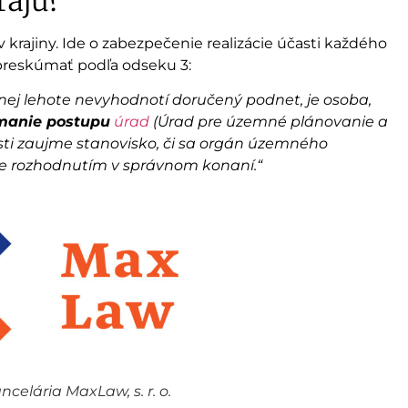
rajú?
krajiny. Ide o zabezpečenie realizácie účasti každého
preskúmať podľa odseku 3:
ej lehote nevyhodnotí doručený podnet, je osoba,
manie postupu
úrad
(Úrad pre územné plánovanie a
osti zaujme stanovisko, či sa orgán územného
e rozhodnutím v správnom konaní.“
elária MaxLaw, s. r. o.