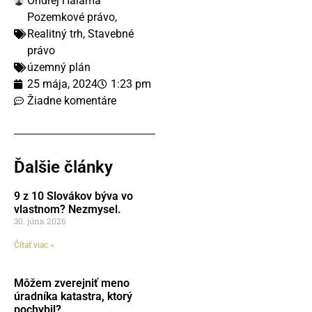
Ondrej Halama
Pozemkové právo
,
Realitný trh
,
Stavebné
právo
územný plán
25 mája, 2024
1:23 pm
Žiadne komentáre
Ďalšie články
9 z 10 Slovákov býva vo
vlastnom? Nezmysel.
30. júna 2026
Čítať viac »
Môžem zverejniť meno
úradníka katastra, ktorý
pochybil?