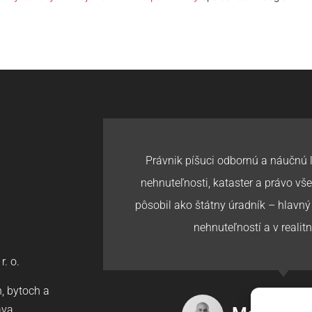
Právnik píšuci odbornú a náučnú 
nehnuteľnosti, kataster a právo vš
pôsobil ako štátny úradník – hlavný
nehnuteľností a v realitn
. o.
, bytoch a
áva.