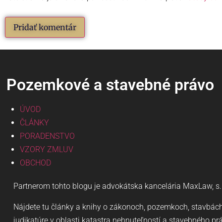
Pozemkové a stavebné právo
ÚVOD
ČLÁNKY
PORADENSTVO
VZORY ZMLUV
OBCHOD
Partnerom tohto blogu je advokátska kancelária MaxLaw, s. r
Nájdete tu články a knihy o zákonoch, pozemkoch, stavbách
judikatúre v oblasti katastra nehnuteľností a stavebného pr