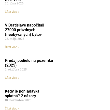
20. júna 2026
Čítať viac »
V Bratislave napočítali
27000 prázdnych
(neobývaných) bytov
25. mája 2026
Čítať viac »
Predaj podielu na pozemku
(2025)
2. októbra 2025
Čítať viac »
Kedy je pohľadávka
splatná? 2 názory
10. novembra 2025
Čítať viac »