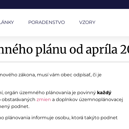
LÁNKY
PORADENSTVO
VZORY
ného plánu od apríla 
vého zákona, musí vám obec odpísať, či je
ní, orgán územného plánovania je povinný
každý
o obstarávaných
zmien
a doplnkov územnoplánovacej
tnený podnet.
 plánovania informuje osobu, ktorá takýto podnet