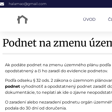
halamao@gmail.com
ÚVOD
Č
Podnet na zmenu územ
Ak podáte podnet na zmenu územného plánu podľa no
opodstatnený a či ho zaradí do evidencie podnetov.
Podľa odseku § 32 ods. 2 zákona o územnom plánova
podnet
vyhodnotiť a opodstatnený podnet zaradiť d
dokumentácie, to neplatí ak ide o zjavne neopodsta
O zaradení alebo nezaradení podnetu orgán územného
podala do 30 dní od doručenia.