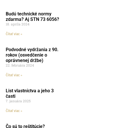
Budú technické normy
zdarma? Aj STN 73 6056?
18. apríla 2024
Čítať viac »
Podvodné vydržania z 90.
rokov (osvedčenie o
oprávnenej držbe)
22. februára 2024
Čítať viac »
List vlastníctva a jeho 3
časti
7. januára 2025
Čítať viac »
Čo sú to reštitúcie?