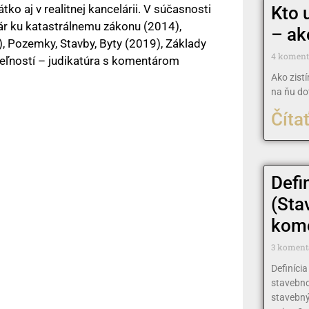
ko aj v realitnej kancelárii. V súčasnosti
Kto 
ár ku katastrálnemu zákonu (2014),
– ak
, Pozemky, Stavby, Byty (2019), Základy
4 komen
teľností – judikatúra s komentárom
Ako zist
na ňu do
Čítať
Defi
(Sta
kome
3 koment
Definíci
stavebn
stavebný