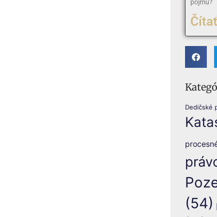
pojmu?
Čítať
Kategó
Dedičské 
Kata
procesn
práv
Poze
(54)