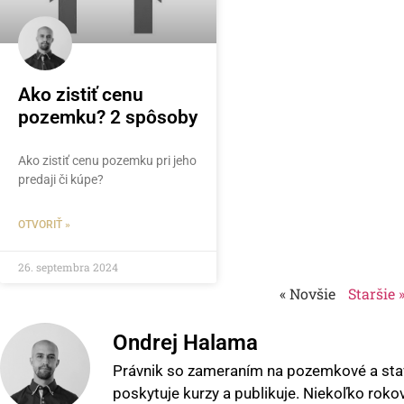
Ako zistiť cenu
pozemku? 2 spôsoby
Ako zistiť cenu pozemku pri jeho
predaji či kúpe?
OTVORIŤ »
26. septembra 2024
« Novšie
Staršie 
Ondrej Halama
Právnik so zameraním na pozemkové a stav
poskytuje kurzy a publikuje. Niekoľko roko