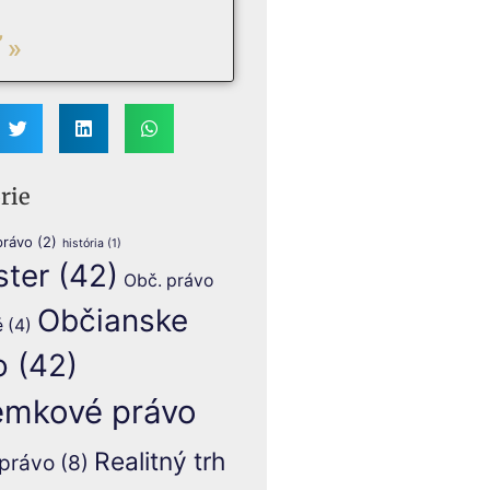
 »
rie
právo
(2)
história
(1)
ster
(42)
Obč. právo
Občianske
é
(4)
o
(42)
mkové právo
Realitný trh
právo
(8)