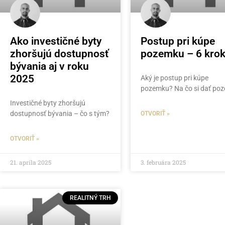
Ako investičné byty
Postup pri kúpe
zhoršujú dostupnosť
pozemku – 6 kro
bývania aj v roku
2025
Aký je postup pri kúpe
pozemku? Na čo si dať poz
Investičné byty zhoršujú
dostupnosť bývania – čo s tým?
OTVORIŤ »
OTVORIŤ »
21. apríla 2025
3. februára 2025
REALITNÝ TRH