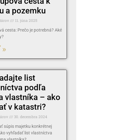
tupová cesta k
u a pozemku
tárov
11. júna 2025
vá cesta: Prečo je potrebná? Aké
y?
 »
adajte list
tníctva podľa
 vlastníka – ako
ať v katastri?
tárov
30. decembra 2024
ať súpis majetku konkrétnej
ko vyhľadať list vlastníctva
na vlastníka?