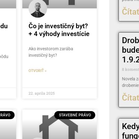
Čítať
ôdu
Čo je investičný byt?
+ 4 výhody investície
Drob
bude
Ako investorom zarába
investičný byt?
 pôdu
1.9.
8 komen
OTVORIŤ »
Novela z
drobeni
22. apríla 2025
Čítať
PRÁVO
STAVEBNÉ PRÁVO
Kedy
fung