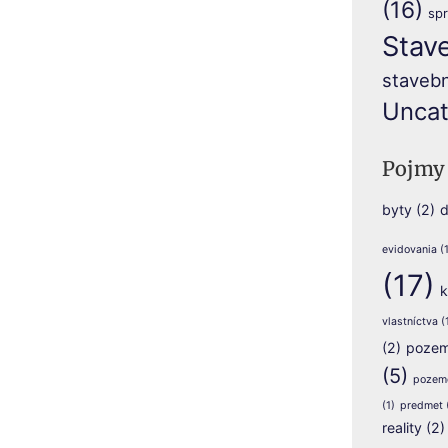
(16)
sp
Stav
stavebn
Uncat
Pojmy
byty
(2)
d
evidovania
(1
(17)
k
vlastníctva
(
(2)
pozem
(5)
pozem
(1)
predmet
reality
(2)