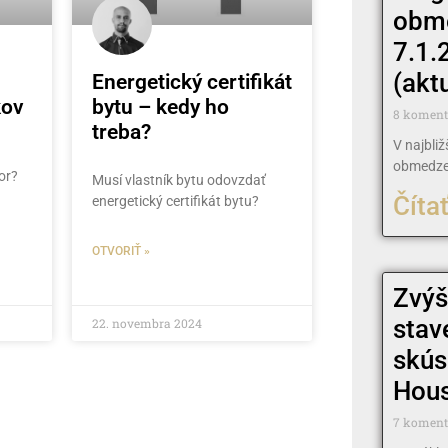
obm
7.1.
(akt
Energetický certifikát
kov
bytu – kedy ho
8 komen
treba?
V najbli
obmedze
or?
Musí vlastník bytu odovzdať
Čítať
energetický certifikát bytu?
OTVORIŤ »
Zvýš
stav
22. novembra 2024
skús
House
7 komen