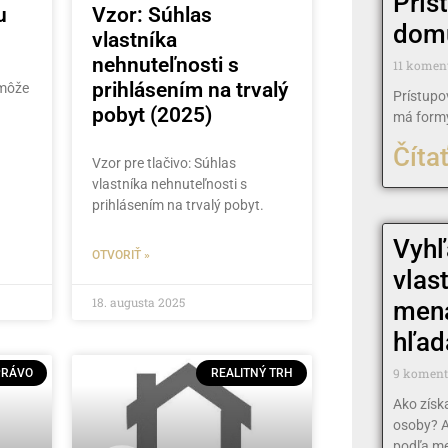
Prís
u
Vzor: Súhlas
dom
vlastníka
nehnuteľnosti s
11 komen
prihlásením na trvalý
môže
Prístupo
pobyt (2025)
má form
Čítať
Vzor pre tlačivo: Súhlas
vlastníka nehnuteľnosti s
prihlásením na trvalý pobyt.
Vyhľ
OTVORIŤ »
vlas
18. augusta 2025
mena
hľad
9 komen
PRÁVO
REALITNÝ TRH
Ako získ
osoby? A
podľa me