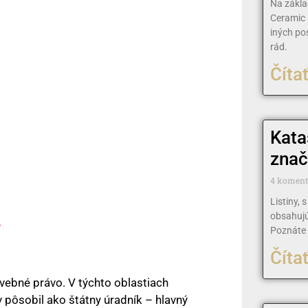
Na zákla
Ceramic 
iných po
rád.
Čítať
Kata
znač
4 komen
Listiny, 
obsahujú
»
Poznáte 
Čítať
ebné právo. V týchto oblastiach
v pôsobil ako štátny úradník – hlavný