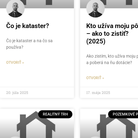
Čo je kataster?
Kto užíva moju p
– ako to zistiť?
(2025)
Čo je kataster a na čo sa
používa?
Ako zistím, kto užíva moju
a poberá na ňu dotácie?
OTVORIŤ »
OTVORIŤ »
20. júla 2025
17. mája 2025
REALITNÝ TRH
POZEMKOVÉ 