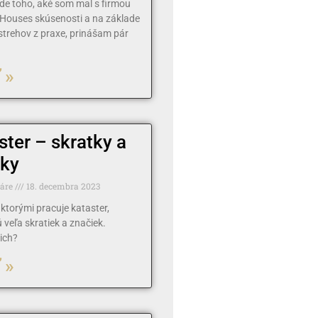
de toho, aké som mal s firmou
Houses skúsenosti a na základe
strehov z praxe, prinášam pár
 »
ster – skratky a
ky
táre
18. decembra 2023
s ktorými pracuje kataster,
 veľa skratiek a značiek.
ich?
 »