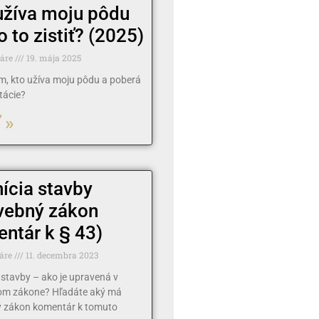
užíva moju pôdu
o to zistiť? (2025)
táre
19. mája 2025
ím, kto užíva moju pôdu a poberá
tácie?
 »
nícia stavby
vebný zákon
ntár k § 43)
áre
11. decembra 2023
a stavby – ako je upravená v
om zákone? Hľadáte aký má
 zákon komentár k tomuto