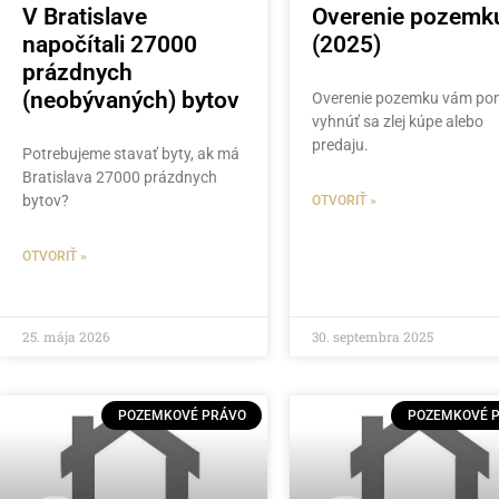
V Bratislave
Overenie pozemk
napočítali 27000
(2025)
prázdnych
(neobývaných) bytov
Overenie pozemku vám po
vyhnúť sa zlej kúpe alebo
predaju.
Potrebujeme stavať byty, ak má
Bratislava 27000 prázdnych
bytov?
OTVORIŤ »
OTVORIŤ »
25. mája 2026
30. septembra 2025
POZEMKOVÉ PRÁVO
POZEMKOVÉ 