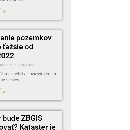
 »
enie pozemkov
 ťažšie od
2022
tárov
11. júna 2025
ákona zaviedla novú výmeru pre
e pozemkov.
 »
 bude ZBGIS
ovať? Kataster je