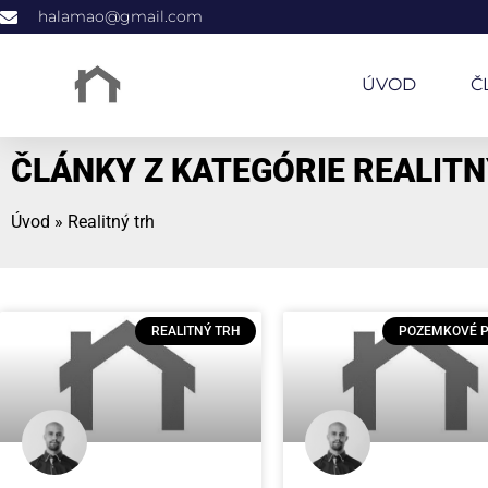
halamao@gmail.com
ÚVOD
Č
ČLÁNKY Z KATEGÓRIE REALITN
Úvod
»
Realitný trh
REALITNÝ TRH
POZEMKOVÉ 