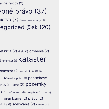
rávne žaloby
(2)
ebné právo
(37)
íctvo
(7)
Susedské vzťahy
(1)
egorized @sk
(20)
efinícia
(2)
drobenie
(2)
dielo
(1)
kataster
)
exekútor
(1)
omentár
(2)
konštrukcia
(1)
list
pozemkové
1)
občianske právo
(1)
pozemky
kové právo
(2)
ok
(1)
poľnohospodárska pôda
(1)
predaj
premlčanie
(2)
právo
(2)
(1)
sceľovanie
(2)
riziká
(1)
skúsenosti