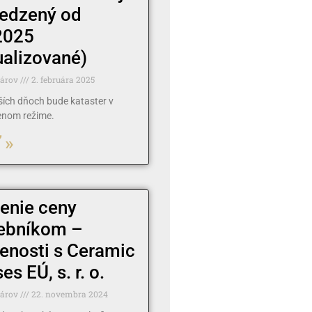
edzený od
2025
ualizované)
tárov
2. februára 2025
žších dňoch bude kataster v
nom režime.
 »
enie ceny
ebníkom –
enosti s Ceramic
s EÚ, s. r. o.
tárov
22. novembra 2024