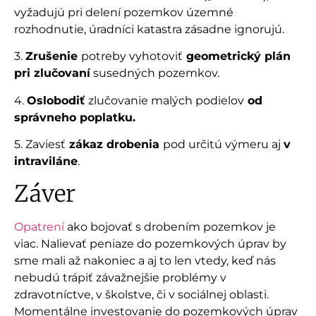
vyžadujú pri delení pozemkov územné
rozhodnutie, úradníci katastra zásadne ignorujú.
3.
Zrušenie
potreby vyhotoviť
geometrický plán
pri zlučovaní
susedných pozemkov.
4.
Oslobodiť
zlučovanie malých podielov
od
správneho poplatku.
5. Zaviesť
zákaz drobenia
pod určitú výmeru aj
v
intraviláne
.
Záver
Opatrení
ako bojovať s drobením pozemkov je
viac. Nalievať peniaze do pozemkových úprav by
sme mali až nakoniec a aj to len vtedy, keď nás
nebudú trápiť závažnejšie problémy v
zdravotníctve, v školstve, či v sociálnej oblasti.
Momentálne investovanie do pozemkových úprav