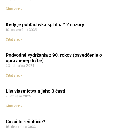
Čítať viac »
Kedy je pohľadávka splatná? 2 názory
10. novembra 2025
Čítať viac »
Podvodné vydržania z 90. rokov (osvedčenie o
oprávnenej držbe)
22. februára 2024
Čítať viac »
List vlastníctva a jeho 3 časti
7. januára 2025
Čítať viac »
Čo sú to reštitúcie?
16. decembra 2023