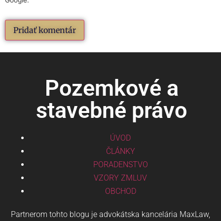
Google.
Pozemkové a
stavebné právo
ÚVOD
ČLÁNKY
PORADENSTVO
VZORY ZMLUV
OBCHOD
Partnerom tohto blogu je advokátska kancelária MaxLaw,