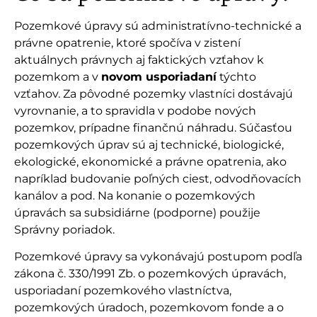
Pozemkové úpravy sú administratívno-technické a
právne opatrenie, ktoré spočíva v zistení
aktuálnych právnych aj faktických vzťahov k
pozemkom a v
novom usporiadaní
týchto
vzťahov. Za pôvodné pozemky vlastníci dostávajú
vyrovnanie, a to spravidla v podobe nových
pozemkov, prípadne finančnú náhradu. Súčasťou
pozemkových úprav sú aj technické, biologické,
ekologické, ekonomické a právne opatrenia, ako
napríklad budovanie poľných ciest, odvodňovacích
kanálov a pod. Na konanie o pozemkových
úpravách sa subsidiárne (podporne) použije
Správny poriadok.
Pozemkové úpravy sa vykonávajú postupom podľa
zákona č. 330/1991 Zb. o pozemkových úpravách,
usporiadaní pozemkového vlastníctva,
pozemkových úradoch, pozemkovom fonde a o