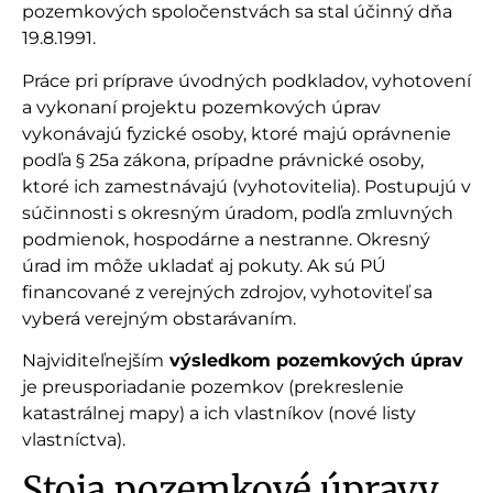
pozemkových spoločenstvách sa stal účinný dňa
19.8.1991.
Práce pri príprave úvodných podkladov, vyhotovení
a vykonaní projektu pozemkových úprav
vykonávajú fyzické osoby, ktoré majú oprávnenie
podľa § 25a zákona, prípadne právnické osoby,
ktoré ich zamestnávajú (vyhotovitelia). Postupujú v
súčinnosti s okresným úradom, podľa zmluvných
podmienok, hospodárne a nestranne. Okresný
úrad im môže ukladať aj pokuty. Ak sú PÚ
financované z verejných zdrojov, vyhotoviteľ sa
vyberá verejným obstarávaním.
Najviditeľnejším
výsledkom pozemkových úprav
je preusporiadanie pozemkov (prekreslenie
katastrálnej mapy) a ich vlastníkov (nové listy
vlastníctva).
Stoja pozemkové úpravy