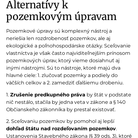
Alternatívy k
pozemkovým úpravam
Pozemkové úpravy sú komplexný nástroj a
neriešia len rozdrobenosť pozemkov, ale aj
ekologické a poľnohospodárske otázky. Sceľovanie
vlastníctva je však často najviditeľnejším prínosom
pozemkových úprav, ktorý vieme dosiahnuť aj
inými nástrojmi. Sú to nástroje, ktoré majú dva
hlavné ciele: 1. zlučovať pozemky a podiely do
väčších celkov a 2. zamedziť ďalšiemu drobeniu.
1.
Zrušenie predkupného práva
by štát v podstate
nič nestálo, stačila by jedna veta v zákone a § 140
Občianskeho zákonníka by prestal existovať.
2. Sceľovaniu pozemkov by pomohol aj lepší
dohľad štátu nad rozdeľovaním pozemkov
.
Ustanovenia Stavebného zákona (§ 39 ods. 3), ktoré