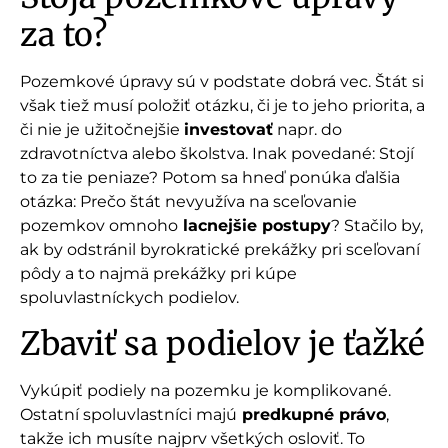
za to?
Pozemkové úpravy sú v podstate dobrá vec. Štát si
však tiež musí položiť otázku, či je to jeho priorita, a
či nie je užitočnejšie
investovať
napr. do
zdravotníctva alebo školstva. Inak povedané: Stojí
to za tie peniaze? Potom sa hneď ponúka ďalšia
otázka: Prečo štát nevyužíva na sceľovanie
pozemkov omnoho
lacnejšie postupy
? Stačilo by,
ak by odstránil byrokratické prekážky pri sceľovaní
pôdy a to najmä prekážky pri kúpe
spoluvlastníckych podielov.
Zbaviť sa podielov je ťažké
Vykúpiť podiely na pozemku je komplikované.
Ostatní spoluvlastníci majú
predkupné právo
,
takže ich musíte najprv všetkých osloviť. To