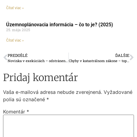
Čítať viac »
Územnoplánovacia informácia – čo to je? (2025)
25. mája 2025
Čítať viac »
PREDOŠLÉ
ĎALŠIE
Novinka v exekúciách – odstránenie stavby
Chyby v katastrálnom zákone – top 5
Pridaj komentár
Vaša e-mailová adresa nebude zverejnená.
Vyžadované
polia sú označené
*
Komentár
*