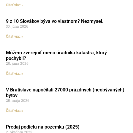
Čítať viac »
9 z 10 Slovákov býva vo vlastnom? Nezmysel.
30. júna 2026
Čítať viac »
Môžem zverejniť meno úradníka katastra, ktorý
pochybil?
20. júna 2026
Čítať viac »
V Bratislave napočítali 27000 prázdnych (neobývaných)
bytov
25. mája 2026
Čítať viac »
Predaj podielu na pozemku (2025)
2. októbra 2025