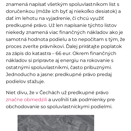
znamená napísať všetkým spoluvlastníkom list s
doručenkou (môže ich byť aj niekoľko desiatok) a
dať im lehotu na vyjadrenie, či chcú využiť
predkupné právo. Už len napísanie týchto listov
niekedy znamená viac finančných nákladov ako je
samotná hodnota podielu a to nepočítam s tým, že
proces zveríte právnikovi. Ďalej prirátajte poplatok
za zápis do katastra – 66 eur. Okrem finančných
nákladov si pripravte aj energiu na rokovanie s
ostatnými spoluvlastníkmi, často príbuznými.
Jednoducho a jasne: predkupné právo predaj
podielov sťažuje.
Niet divu, že v Čechách už predkupné právo
značne obmedzili
a uvoľnili tak podmienky pre
obchodovanie so spoluvlastníckymi podielmi.