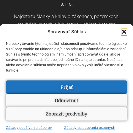
s. r. o.
Nájdete tu články a knihy o zákonoch, pozemkoch,
stavbách, bytoch a judikatúre v oblasti katastra
Spravovať Súhlas
nehnuteľností a stavebného práva.
Na poskytovanie tých najlepších skúseností používame technológie, ako
sú súbory cookie na ukladanie a/alebo prístup k informáciám o zariadení.
Súhlas s týmito technológiami nám umožní spracovávať údaje, ako je
správanie pri prehliadaní alebo jedinečné ID na tejto stránke. Nesúhlas
alebo odvolanie súhlasu môže nepriaznivo ovplyvniť určité vlastnosti a
Čeština
Angličtina
Nemčina
funkcie.
prehľad pojmov
–
prehľad kategórií
Prijať
Odmietnuť
2022, ONDREJ HALAMA
Zobraziť predvoľby
WEBOVÉ STRÁNKY NA MIERU OD VERTECO.DIGITAL
Zásady používania súborov
Zásady spracovania osobných