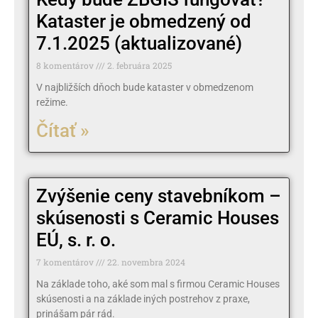
Kataster je obmedzený od
7.1.2025 (aktualizované)
8 komentárov
2. februára 2025
V najbližších dňoch bude kataster v obmedzenom
režime.
Čítať »
Zvýšenie ceny stavebníkom –
skúsenosti s Ceramic Houses
EÚ, s. r. o.
7 komentárov
22. novembra 2024
Na základe toho, aké som mal s firmou Ceramic Houses
skúsenosti a na základe iných postrehov z praxe,
prinášam pár rád.