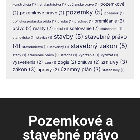
pozemkové
konštrukcia
(1)
list vlastníctva
(1)
občianske právo
(1)
pozemky
(5)
(2)
pozemkové právo
(2)
pozemok
(1)
premlčanie
(2)
poľnohospodárska pôda
(1)
predaj
(1)
predmet
(1)
právo
(2)
reality
(2)
sceľovanie
(2)
riziká
(1)
skúsenosti
(1)
stavby
(5)
stavebné právo
stanovisko
(1)
stavba
(1)
stavebný zákon
(5)
(4)
stavebníctvo
(1)
stavebný
(1)
steny
(1)
stravebné právo
(1)
strecha
(1)
vydržanie
(1)
vydržať
(1)
zmluvy
(3)
vysvetlenia
(2)
zbgis
(2)
zmluva
(2)
vzor
(1)
zákon
(3)
územný plán
(3)
úpravy
(2)
štefan holý
(1)
Pozemkové a
stavebné právo