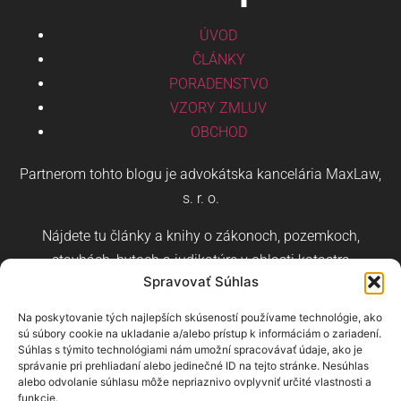
ÚVOD
ČLÁNKY
PORADENSTVO
VZORY ZMLUV
OBCHOD
Partnerom tohto blogu je advokátska kancelária MaxLaw,
s. r. o.
Nájdete tu články a knihy o zákonoch, pozemkoch,
stavbách, bytoch a judikatúre v oblasti katastra
Spravovať Súhlas
nehnuteľností a stavebného práva.
Na poskytovanie tých najlepších skúseností používame technológie, ako
sú súbory cookie na ukladanie a/alebo prístup k informáciám o zariadení.
Súhlas s týmito technológiami nám umožní spracovávať údaje, ako je
správanie pri prehliadaní alebo jedinečné ID na tejto stránke. Nesúhlas
alebo odvolanie súhlasu môže nepriaznivo ovplyvniť určité vlastnosti a
Čeština
Angličtina
Nemčina
funkcie.