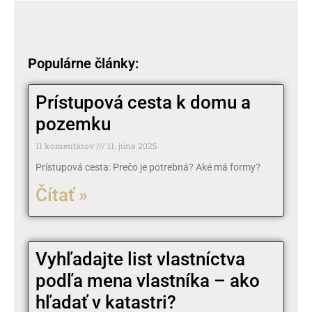
Populárne články:
Prístupová cesta k domu a
pozemku
11 komentárov
11. júna 2025
Prístupová cesta: Prečo je potrebná? Aké má formy?
Čítať »
Vyhľadajte list vlastníctva
podľa mena vlastníka – ako
hľadať v katastri?