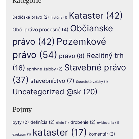
Kategórie
Kataster
(42)
Dedičské právo
(2)
história
(1)
Občianske
Obč. právo procesné
(4)
Pozemkové
právo
(42)
právo
(54)
Realitný trh
právo
(8)
Stavebné právo
(16)
správne žaloby
(2)
(37)
stavebníctvo
(7)
Susedské vzťahy
(1)
Uncategorized @sk
(20)
Pojmy
byty
(2)
definícia
(2)
drobenie
(2)
dielo
(1)
evidovania
(1)
kataster
(17)
komentár
(2)
exekútor
(1)