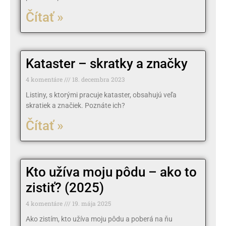
Čítať »
Kataster – skratky a značky
4 komentáre
18. decembra 2023
Listiny, s ktorými pracuje kataster, obsahujú veľa
skratiek a značiek. Poznáte ich?
Čítať »
Kto užíva moju pôdu – ako to
zistiť? (2025)
4 komentáre
19. mája 2025
Ako zistím, kto užíva moju pôdu a poberá na ňu