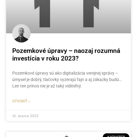
Pozemkové úpravy – naozaj rozumná
investícia v roku 2023?
Pozemkové úpravy sú ako digitalizácia verejnej správy –
úmysel je dobrý, tlačovky vyzerajú fajn a aj zákazky budú…
Len ten prínos nie je až taký viditeľný.
OTVORIŤ »
16. marca 2023