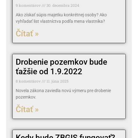
9 komentárov
30. decembra 2024
Ako získať súpis majetku konkrétnej osoby? Ako
vyhľadať list vlastníctva podľa mena vlastníka?
Čítať »
Drobenie pozemkov bude
ťažšie od 1.9.2022
8 komentárov
11. júna 2025
Novela zákona zaviedla novú výmeru pre drobenie
pozemkov.
Čítať »
Kedy bude ZBGIS fungovať?