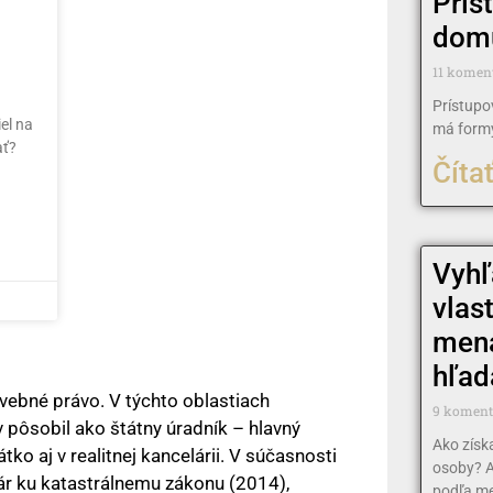
Prís
dom
11 komen
Prístupo
el na
má form
ať?
Čítať
Vyhľ
vlas
mena
hľad
ebné právo. V týchto oblastiach
9 komen
v pôsobil ako štátny úradník – hlavný
Ako získ
ko aj v realitnej kancelárii. V súčasnosti
osoby? A
ár ku katastrálnemu zákonu (2014),
podľa me