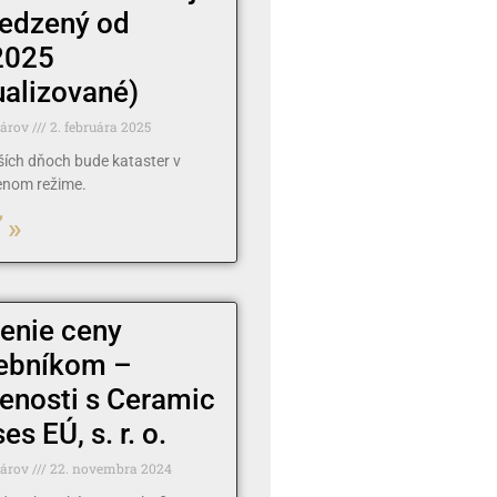
edzený od
2025
ualizované)
tárov
2. februára 2025
žších dňoch bude kataster v
nom režime.
 »
enie ceny
ebníkom –
enosti s Ceramic
s EÚ, s. r. o.
tárov
22. novembra 2024