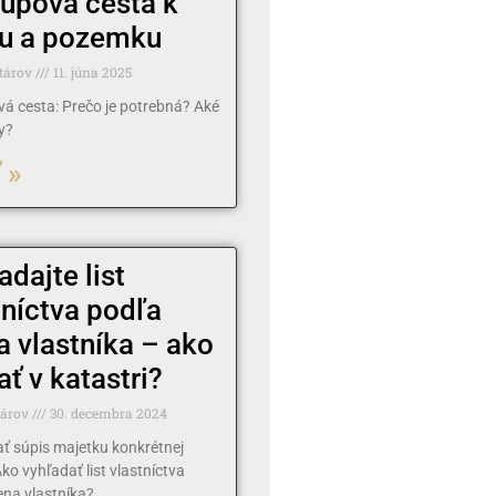
tupová cesta k
u a pozemku
tárov
11. júna 2025
vá cesta: Prečo je potrebná? Aké
y?
 »
adajte list
tníctva podľa
 vlastníka – ako
ať v katastri?
tárov
30. decembra 2024
ať súpis majetku konkrétnej
ko vyhľadať list vlastníctva
na vlastníka?