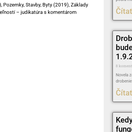
, Pozemky, Stavby, Byty (2019), Základy
Čítať
teľností – judikatúra s komentárom
Drob
bude
1.9.
8 komen
Novela z
drobeni
Čítať
Kedy
fung