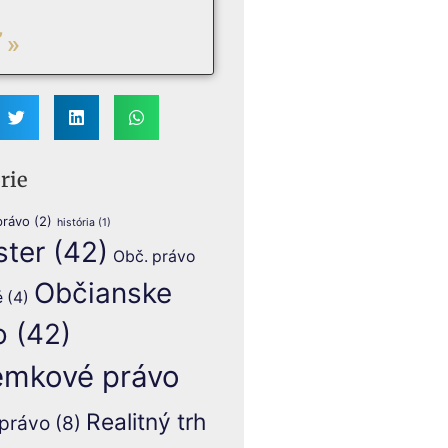
 »
rie
právo
(2)
história
(1)
ster
(42)
Obč. právo
Občianske
é
(4)
o
(42)
mkové právo
Realitný trh
právo
(8)