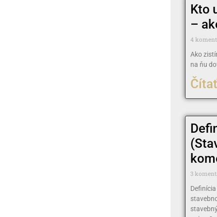
Kto 
– ak
4 komen
Ako zist
na ňu do
Čítať
Defi
(Sta
kome
3 koment
Definíci
stavebn
stavebný