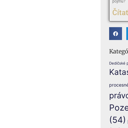
pojmu?
Čítať
Kategó
Dedičské 
Kata
procesn
práv
Poze
(54)