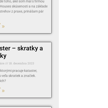
de toho, aké som mal s firmou
Houses skúsenosti a na základe
strehov z praxe, prinášam pár
 »
ster – skratky a
ky
táre
18. decembra 2023
s ktorými pracuje kataster,
 veľa skratiek a značiek.
ich?
 »