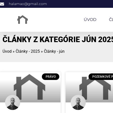
halamao@gmail.com
ÚVOD
Č
ČLÁNKY Z KATEGÓRIE JÚN 202
Úvod
»
Články - 2025
»
Články - jún
PRÁVO
POZEMKOVÉ 