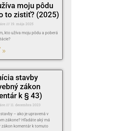
užíva moju pôdu
o to zistiť? (2025)
táre
19. mája 2025
ím, kto užíva moju pôdu a poberá
tácie?
 »
nícia stavby
vebný zákon
ntár k § 43)
áre
11. decembra 2023
a stavby – ako je upravená v
om zákone? Hľadáte aký má
 zákon komentár k tomuto