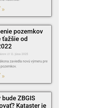
 »
enie pozemkov
 ťažšie od
2022
tárov
11. júna 2025
ákona zaviedla novú výmeru pre
e pozemkov.
 »
 bude ZBGIS
ovať? Kataster je