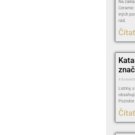
Na zákla
Ceramic 
iných po
rád.
Čítať
Kata
znač
4 komen
Listiny, 
obsahujú
Poznáte 
Čítať