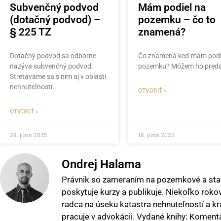
Subvenčný podvod
Mám podiel na
(dotačný podvod) –
pozemku – čo to
§ 225 TZ
znamená?
Dotačný podvod sa odborne
Čo znamená keď mám podi
nazýva subvenčný podvod.
pozemku? Môžem ho pred
Stretávame sa s ním aj v oblasti
nehnuteľností.
OTVORIŤ »
OTVORIŤ »
29. júna 2025
18. júna 2025
Ondrej Halama
Právnik so zameraním na pozemkové a stav
poskytuje kurzy a publikuje. Niekoľko roko
radca na úseku katastra nehnuteľností a krát
pracuje v advokácii. Vydané knihy: Koment