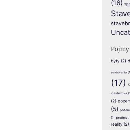
(16)
sp
Stav
stavebn
Uncat
Pojmy
byty
(2)
d
evidovania
(1
(17)
k
vlastníctva
(
(2)
pozem
(5)
pozem
(1)
predmet
reality
(2)