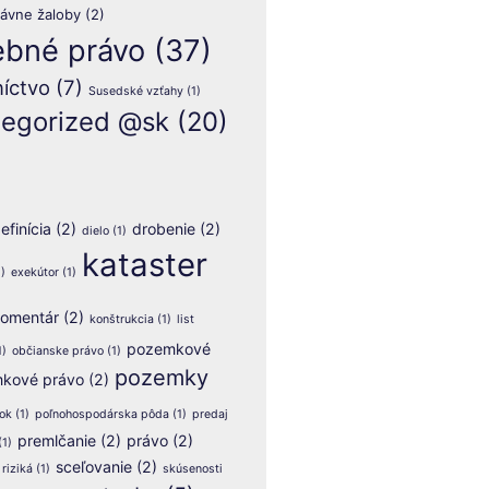
rávne žaloby
(2)
ebné právo
(37)
íctvo
(7)
Susedské vzťahy
(1)
egorized @sk
(20)
efinícia
(2)
drobenie
(2)
dielo
(1)
kataster
)
exekútor
(1)
omentár
(2)
konštrukcia
(1)
list
pozemkové
1)
občianske právo
(1)
pozemky
kové právo
(2)
ok
(1)
poľnohospodárska pôda
(1)
predaj
premlčanie
(2)
právo
(2)
(1)
sceľovanie
(2)
riziká
(1)
skúsenosti