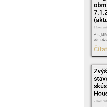
obm
7.1.
(akt
8 komen
V najbli
obmedze
Čítať
Zvýš
stav
skús
House
7 komen