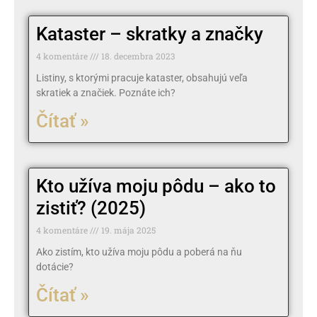
Kataster – skratky a značky
4 komentáre
18. decembra 2023
Listiny, s ktorými pracuje kataster, obsahujú veľa
skratiek a značiek. Poznáte ich?
Čítať »
Kto užíva moju pôdu – ako to
zistiť? (2025)
4 komentáre
19. mája 2025
Ako zistím, kto užíva moju pôdu a poberá na ňu
dotácie?
Čítať »