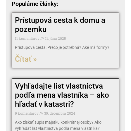
Populárne články:
Prístupová cesta k domu a
pozemku
11 komentárov
11. júna 2025
Prístupová cesta: Prečo je potrebná? Aké má formy?
Čítať »
Vyhľadajte list vlastníctva
podľa mena vlastníka – ako
hľadať v katastri?
9 komentárov
30. decembra 2024
Ako získať súpis majetku konkrétnej osoby? Ako
vyhľadať list vlastníctva podľa mena vlastníka?