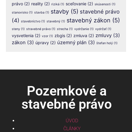
právo
(2)
reality
(2)
sceľovanie
(2)
riziká
(1)
skúsenosti
(1)
stavby
(5)
stavebné právo
stanovisko
(1)
stavba
(1)
stavebný zákon
(5)
(4)
stavebníctvo
(1)
stavebný
(1)
steny
(1)
stravebné právo
(1)
strecha
(1)
vydržanie
(1)
vydržať
(1)
zmluvy
(3)
vysvetlenia
(2)
zbgis
(2)
zmluva
(2)
vzor
(1)
zákon
(3)
územný plán
(3)
úpravy
(2)
štefan holý
(1)
Pozemkové a
stavebné právo
ÚVOD
ČLÁNKY