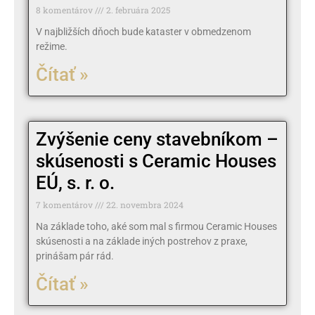
8 komentárov
2. februára 2025
V najbližších dňoch bude kataster v obmedzenom
režime.
Čítať »
Zvýšenie ceny stavebníkom –
skúsenosti s Ceramic Houses
EÚ, s. r. o.
7 komentárov
22. novembra 2024
Na základe toho, aké som mal s firmou Ceramic Houses
skúsenosti a na základe iných postrehov z praxe,
prinášam pár rád.
Čítať »