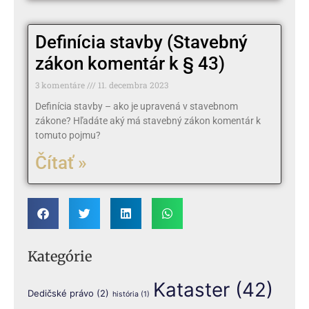
Definícia stavby (Stavebný
zákon komentár k § 43)
3 komentáre
11. decembra 2023
Definícia stavby – ako je upravená v stavebnom
zákone? Hľadáte aký má stavebný zákon komentár k
tomuto pojmu?
Čítať »
Kategórie
Kataster
(42)
Dedičské právo
(2)
história
(1)