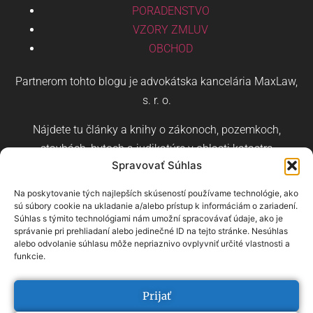
PORADENSTVO
VZORY ZMLUV
OBCHOD
Partnerom tohto blogu je advokátska kancelária MaxLaw,
s. r. o.
Nájdete tu články a knihy o zákonoch, pozemkoch,
stavbách, bytoch a judikatúre v oblasti katastra
Spravovať Súhlas
nehnuteľností a stavebného práva.
Na poskytovanie tých najlepších skúseností používame technológie, ako
sú súbory cookie na ukladanie a/alebo prístup k informáciám o zariadení.
Súhlas s týmito technológiami nám umožní spracovávať údaje, ako je
správanie pri prehliadaní alebo jedinečné ID na tejto stránke. Nesúhlas
alebo odvolanie súhlasu môže nepriaznivo ovplyvniť určité vlastnosti a
Čeština
Angličtina
Nemčina
funkcie.
prehľad pojmov
–
prehľad kategórií
Prijať