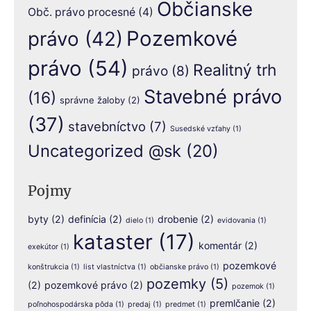
Občianske
Obč. právo procesné
(4)
Pozemkové
právo
(42)
právo
(54)
Realitný trh
právo
(8)
Stavebné právo
(16)
správne žaloby
(2)
(37)
stavebníctvo
(7)
Susedské vzťahy
(1)
Uncategorized @sk
(20)
Pojmy
byty
(2)
definícia
(2)
drobenie
(2)
dielo
(1)
evidovania
(1)
kataster
(17)
komentár
(2)
exekútor
(1)
pozemkové
konštrukcia
(1)
list vlastníctva
(1)
občianske právo
(1)
pozemky
(5)
(2)
pozemkové právo
(2)
pozemok
(1)
premlčanie
(2)
poľnohospodárska pôda
(1)
predaj
(1)
predmet
(1)