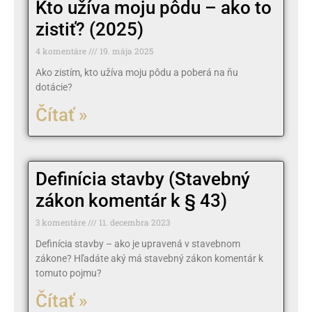
Kto užíva moju pôdu – ako to
zistiť? (2025)
4 komentáre
19. mája 2025
Ako zistím, kto užíva moju pôdu a poberá na ňu
dotácie?
Čítať »
Definícia stavby (Stavebný
zákon komentár k § 43)
3 komentáre
11. decembra 2023
Definícia stavby – ako je upravená v stavebnom
zákone? Hľadáte aký má stavebný zákon komentár k
tomuto pojmu?
Čítať »