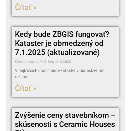
Čítať »
Kedy bude ZBGIS fungovať?
Kataster je obmedzený od
7.1.2025 (aktualizované)
8 komentárov
2. februára 2025
V najbližších dňoch bude kataster v obmedzenom
režime.
Čítať »
Zvýšenie ceny stavebníkom –
skúsenosti s Ceramic Houses