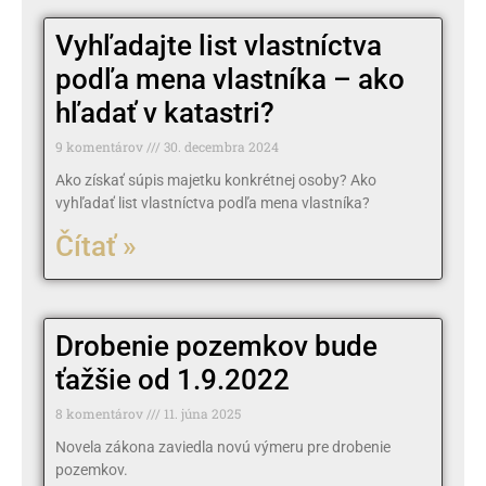
Vyhľadajte list vlastníctva
podľa mena vlastníka – ako
hľadať v katastri?
9 komentárov
30. decembra 2024
Ako získať súpis majetku konkrétnej osoby? Ako
vyhľadať list vlastníctva podľa mena vlastníka?
Čítať »
Drobenie pozemkov bude
ťažšie od 1.9.2022
8 komentárov
11. júna 2025
Novela zákona zaviedla novú výmeru pre drobenie
pozemkov.