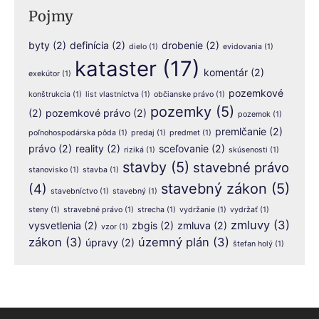
Pojmy
byty
(2)
definícia
(2)
drobenie
(2)
dielo
(1)
evidovania
(1)
kataster
(17)
komentár
(2)
exekútor
(1)
pozemkové
konštrukcia
(1)
list vlastníctva
(1)
občianske právo
(1)
pozemky
(5)
(2)
pozemkové právo
(2)
pozemok
(1)
premlčanie
(2)
poľnohospodárska pôda
(1)
predaj
(1)
predmet
(1)
právo
(2)
reality
(2)
sceľovanie
(2)
riziká
(1)
skúsenosti
(1)
stavby
(5)
stavebné právo
stanovisko
(1)
stavba
(1)
stavebný zákon
(5)
(4)
stavebníctvo
(1)
stavebný
(1)
steny
(1)
stravebné právo
(1)
strecha
(1)
vydržanie
(1)
vydržať
(1)
zmluvy
(3)
vysvetlenia
(2)
zbgis
(2)
zmluva
(2)
vzor
(1)
zákon
(3)
územný plán
(3)
úpravy
(2)
štefan holý
(1)