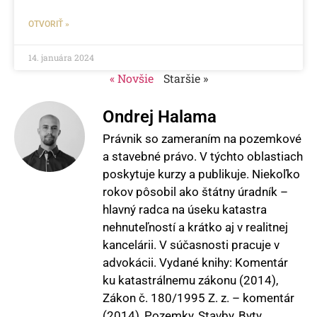
OTVORIŤ »
14. januára 2024
« Novšie
Staršie »
Ondrej Halama
Právnik so zameraním na pozemkové
a stavebné právo. V týchto oblastiach
poskytuje kurzy a publikuje. Niekoľko
rokov pôsobil ako štátny úradník –
hlavný radca na úseku katastra
nehnuteľností a krátko aj v realitnej
kancelárii. V súčasnosti pracuje v
advokácii. Vydané knihy: Komentár
ku katastrálnemu zákonu (2014),
Zákon č. 180/1995 Z. z. – komentár
(2014), Pozemky, Stavby, Byty