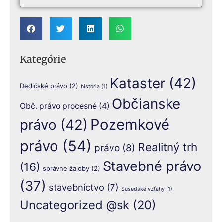
Kategórie
Kataster
(42)
Dedičské právo
(2)
história
(1)
Občianske
Obč. právo procesné
(4)
Pozemkové
právo
(42)
právo
(54)
Realitný trh
právo
(8)
Stavebné právo
(16)
správne žaloby
(2)
(37)
stavebníctvo
(7)
Susedské vzťahy
(1)
Uncategorized @sk
(20)