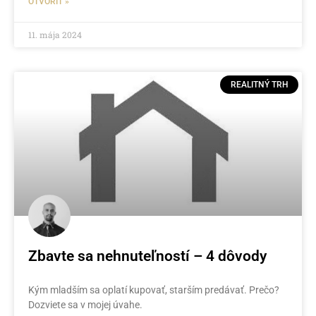
OTVORIŤ »
11. mája 2024
REALITNÝ TRH
Zbavte sa nehnuteľností – 4 dôvody
Kým mladším sa oplatí kupovať, starším predávať. Prečo?
Dozviete sa v mojej úvahe.