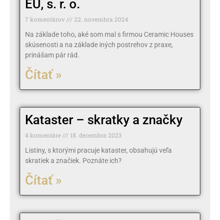
EÚ, s. r. o.
7 komentárov
22. novembra 2024
Na základe toho, aké som mal s firmou Ceramic Houses
skúsenosti a na základe iných postrehov z praxe,
prinášam pár rád.
Čítať »
Kataster – skratky a značky
4 komentáre
18. decembra 2023
Listiny, s ktorými pracuje kataster, obsahujú veľa
skratiek a značiek. Poznáte ich?
Čítať »