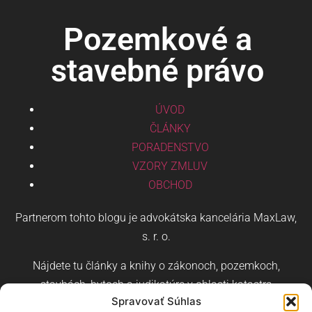
Pozemkové a
stavebné právo
ÚVOD
ČLÁNKY
PORADENSTVO
VZORY ZMLUV
OBCHOD
Partnerom tohto blogu je advokátska kancelária MaxLaw,
s. r. o.
Nájdete tu články a knihy o zákonoch, pozemkoch,
stavbách, bytoch a judikatúre v oblasti katastra
Spravovať Súhlas
nehnuteľností a stavebného práva.